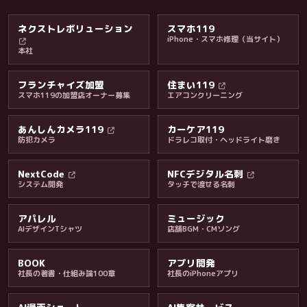
ネクストレボリューション
スマホ119
iPhone・スマホ修理（当サイト）
本社
フランチャイズ加盟
住まい119
スマホ119の加盟店オーナー募集
エアコンクリーニング
あんしんカメラ119
カーケア119
防犯カメラ
ドラレコ取付・ヘッドライト磨き
料金・保証・ご案内
NextCode
NFCデジタル名刺
システム開発
タッチで渡せる名刺
アパレル
ミュージック
AIデザインTシャツ
店舗BGM・CMソング
BOOK
アプリ開発
社長の著書・仕組み論100章
社長のiPhoneアプリ