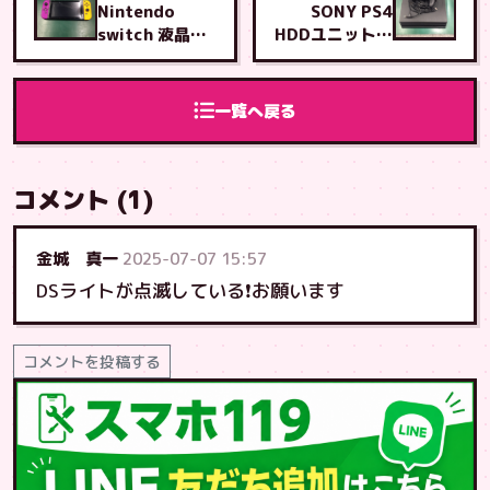
Nintendo
SONY PS4
switch 液晶交
HDDユニット交
換修理
換修理
一覧へ戻る
コメント (1)
金城 真一
2025-07-07 15:57
DSライトが点滅している❗️お願います
コメントを投稿する