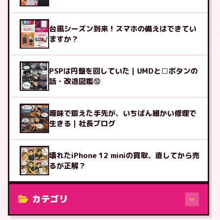
台風シーズン到来！スマホの備えはできてい
ますか？
PSPは円盤を回していた｜UMDと□ボタンの
話・改造図鑑⑫
趣味で鍛えた手先が、いちばん細かい修理で
生きる｜社長ブログ
壊れたiPhone 12 miniの買取、直してから売
るが正解？
カテゴリ