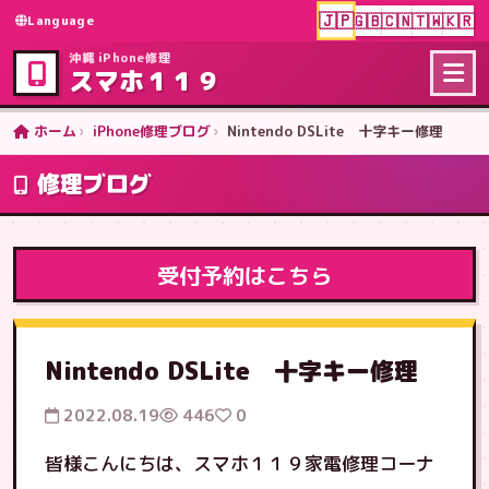
🇯🇵
🇬🇧
🇨🇳
🇹🇼
🇰🇷
Language
沖縄 iPhone修理
スマホ１１９
ホーム
iPhone修理ブログ
Nintendo DSLite 十字キー修理
修理ブログ
受付予約はこちら
Nintendo DSLite 十字キー修理
2022.08.19
446
0
皆様こんにちは、スマホ１１９家電修理コーナ