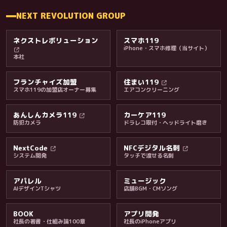
NEXT REVOLUTION GROUP
ネクストレボリューション
スマホ119
iPhone・スマホ修理（当サイト）
本社
フランチャイズ加盟
住まい119
スマホ119の加盟店オーナー募集
エアコンクリーニング
あんしんカメラ119
カーケア119
防犯カメラ
ドラレコ取付・ヘッドライト磨き
料金・保証・ご案内
NextCode
NFCデジタル名刺
システム開発
タッチで渡せる名刺
アパレル
ミュージック
AIデザインTシャツ
店舗BGM・CMソング
BOOK
アプリ開発
社長の著書・仕組み論100章
社長のiPhoneアプリ