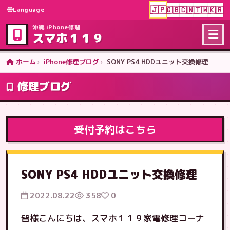
🇯🇵
🇬🇧
🇨🇳
🇹🇼
🇰🇷
Language
沖縄 iPhone修理
スマホ１１９
ホーム
iPhone修理ブログ
SONY PS4 HDDユニット交換修理
修理ブログ
受付予約はこちら
SONY PS4 HDDユニット交換修理
2022.08.22
358
0
皆様こんにちは、スマホ１１９家電修理コーナ