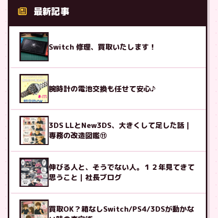
最新記事
Switch 修理、買取いたします！
腕時計の電池交換も任せて安心♪
3DS LLとNew3DS、大きくして足した話｜
専務の改造図鑑⑪
伸びる人と、そうでない人。１２年見てきて
思うこと｜社長ブログ
買取OK？箱なしSwitch/PS4/3DSが動かな