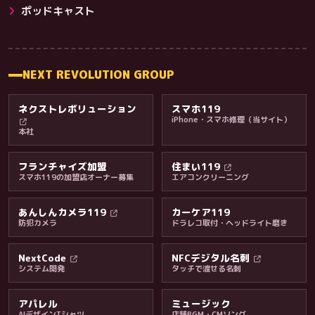
その他サービス
ポッドキャスト
NEXT REVOLUTION GROUP
ネクストレボリューション
スマホ119
iPhone・スマホ修理（当サイト）
本社
フランチャイズ加盟
住まい119
スマホ119の加盟店オーナー募集
エアコンクリーニング
あんしんカメラ119
カーケア119
防犯カメラ
ドラレコ取付・ヘッドライト磨き
料金・保証・ご案内
NextCode
NFCデジタル名刺
システム開発
タッチで渡せる名刺
アパレル
ミュージック
AIデザインTシャツ
店舗BGM・CMソング