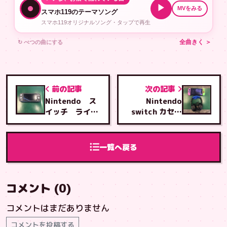
▶
MVをみる
スマホ119のテーマソング
スマホ119オリジナルソング・タップで再生
↻ べつの曲にする
全曲きく ＞
前の記事
次の記事
Nintendo ス
Nintendo
イッチ ライ
switch カセッ
ト 左右アナロ
トスロットル交
グスティック交
換修理
換修理
一覧へ戻る
コメント (0)
コメントはまだありません
コメントを投稿する