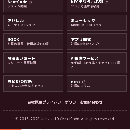
NextCode
NFCデジタル名刺
システム開発
タッチで渡せる名刺
アパレル
ミュージック
AIデザインTシャツ
店舗BGM・CMソング
BOOK
アプリ開発
社長の著書・仕組み論100章
社長のiPhoneアプリ
AI漫画ショート
AI集客サービス
AIショート漫画動画
HP作成・LP作成・チャットbot導
入
無料SEO診断
note
HPを丸ごと無料チェック
社長のコラム
会社概要
プライバシーポリシー
お問い合わせ
会社・ブログ
© 2015–2026 スマホ119 / NextCode. All rights reserved.