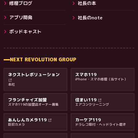
修理ブログ
社長の本
アプリ開発
社長のnote
その他サービス
ポッドキャスト
NEXT REVOLUTION GROUP
ネクストレボリューション
スマホ119
iPhone・スマホ修理（当サイト）
本社
フランチャイズ加盟
住まい119
スマホ119の加盟店オーナー募集
エアコンクリーニング
あんしんカメラ119
カーケア119
防犯カメラ
ドラレコ取付・ヘッドライト磨き
料金・保証・ご案内