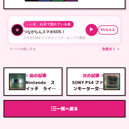
♪ いま、お店で流れている曲
▶
MVをみる
つながらんスマホSOS！
スマホ119オリジナルソング・タップで再生
↻ べつの曲にする
全曲きく ＞
前の記事
次の記事
Nintendo ス
SONY PS4 ファ
イッチ ライ
ンモーター交換
ト サブ基板修
修理、ヒートシ
理
ンク分解シリコ
ングリス塗りつ
一覧へ戻る
け修理