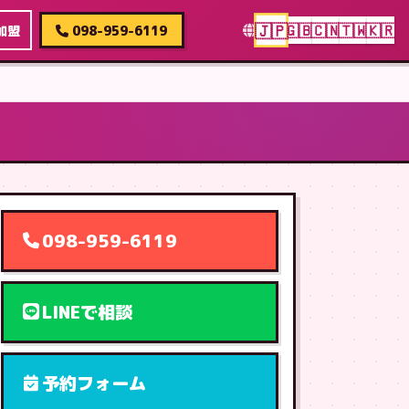
🇯🇵
🇬🇧
🇨🇳
🇹🇼
🇰🇷
加盟
098-959-6119
098-959-6119
LINEで相談
予約フォーム