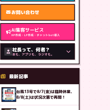
お問い合わせ
AI集客サービス
HP作成・LP作成・チャットbot導入
社長って、何者？
本も、アプリも、ラジオも。
最新記事
台風13号で8/7(金)は臨時休業、
8/8(土)は状況次第で再開！