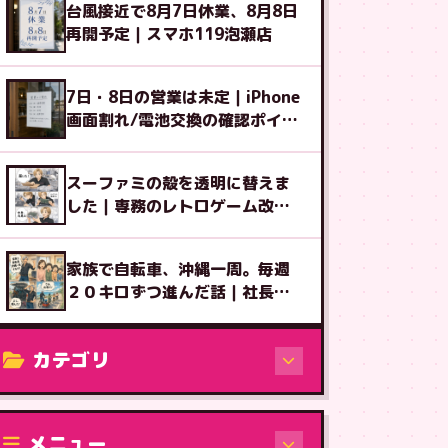
台風接近で8月7日休業、8月8日
再開予定｜スマホ119泡瀬店
7日・8日の営業は未定｜iPhone
画面割れ/電池交換の確認ポイン
ト
スーファミの殻を透明に替えま
した｜専務のレトロゲーム改造
図鑑⑧
家族で自転車、沖縄一周。毎週
２０キロずつ進んだ話｜社長ブ
ログ
カテゴリ
修理（機種から）
メニュー