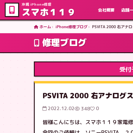
沖縄 iPhone修理
スマホ１１９
会社概要
店舗
ホーム
iPhone修理ブログ
PSVITA 2000 右
修理ブログ
受付
PSVITA 2000 右アナ
2022.12.02
0
348
皆様こんにちは、スマホ１１９家電
今回のご依頼は、ソニーPSVITA 