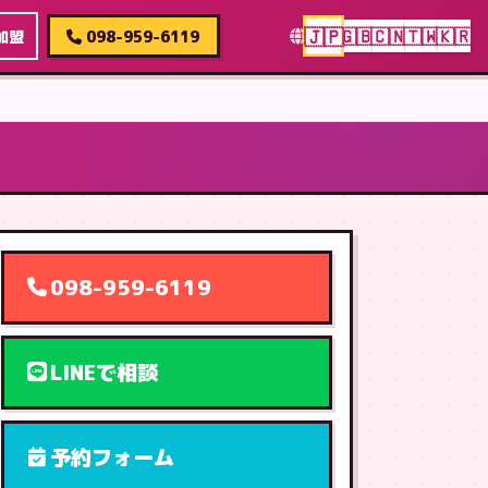
🇯🇵
🇬🇧
🇨🇳
🇹🇼
🇰🇷
加盟
098-959-6119
098-959-6119
LINEで相談
予約フォーム