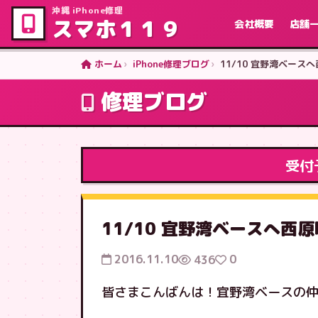
沖縄 iPhone修理
スマホ１１９
会社概要
店舗
ホーム
iPhone修理ブログ
11/10 宜野湾ベースへ
修理ブログ
受付
11/10 宜野湾ベースへ西原
2016.11.10
0
436
皆さまこんばんは！宜野湾ベースの仲村で