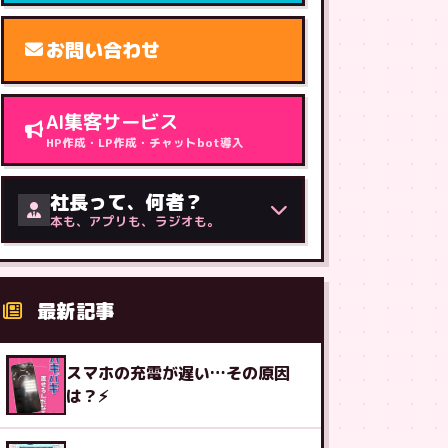
お問い合わせ
AI集客サービス
HP作成・LP作成・チャットbot導入
社長って、何者？
本も、アプリも、ラジオも。
最新記事
スマホの充電が遅い…その原因
は？⚡