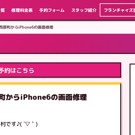
一覧
修理料金表
予約フォーム
スタッフ紹介
フランチャイズ
西原町からiPhone6の画面修理
予約はこちら
町からiPhone6の画面修理
す♪( ´▽｀)