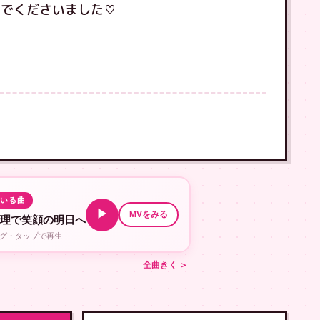
んでくださいました♡
！
ている曲
▶
MVをみる
修理で笑顔の明日へ
ング・タップで再生
全曲きく ＞