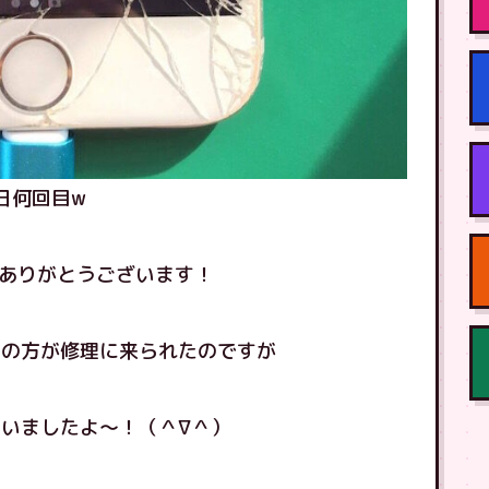
本日何回目w
にありがとうございます！
達の方が修理に来られたのですが
いましたよ〜！（＾∇＾）