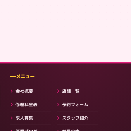
住まい119 マスコットロゴT #10 [sumai119]
SUMAI119 前後T【左胸ロゴ版】#213
,091
¥3,751
¥3,751
会社・ブログ
メニュー
会社概要
店舗一覧
修理料金表
予約フォーム
求人募集
スタッフ紹介