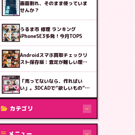
画面割れ、そのまま使っていま
せんか？
うるま市 修理 ランキング
iPhoneSE3多発！今月TOP5
Androidスマホ買取チェックリ
スト保存版：査定が難しい理由
も解説
「売ってないなら、作ればい
い」。3DCADで“欲しいもの”を
設計する楽しさ
カテゴリ
修理（機種から）
メニュー