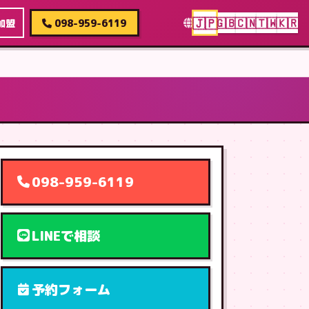
🇯🇵
🇬🇧
🇨🇳
🇹🇼
🇰🇷
加盟
098-959-6119
098-959-6119
LINEで相談
予約フォーム