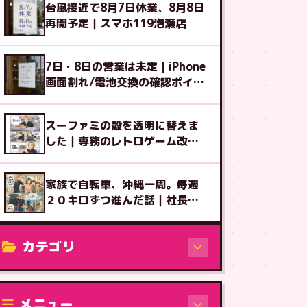
台風接近で8月7日休業、8月8日
再開予定｜スマホ119泡瀬店
7日・8日の営業は未定｜iPhone
画面割れ/電池交換の確認ポイン
ト
スーファミの殻を透明に替えま
した｜専務のレトロゲーム改造
図鑑⑧
家族で自転車、沖縄一周。毎週
２０キロずつ進んだ話｜社長ブ
ログ
カテゴリ
修理（機種から）
メニュー