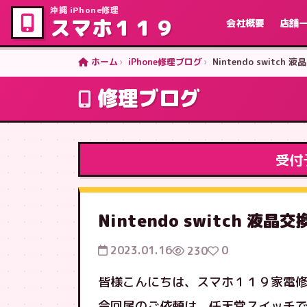
沖縄 iPhone修理
スマホ１１９
会社概要
店舗
ホーム
iPhone修理ブログ
Nintendo switch 
修理ブログ
受付
Nintendo switch 液晶
2023.01.16
0
230
皆様こんにちは、スマホ１１９家電
今回尾のご依頼は、任天堂スイッチ