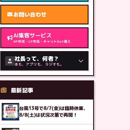
お問い合わせ
AI集客サービス
HP作成・LP作成・チャットbot導入
社長って、何者？
本も、アプリも、ラジオも。
最新記事
台風13号で8/7(金)は臨時休業、
8/8(土)は状況次第で再開！