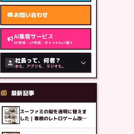
お問い合わせ
AI集客サービス
HP作成・LP作成・チャットbot導入
社長って、何者？
本も、アプリも、ラジオも。
最新記事
スーファミの殻を透明に替えま
した｜専務のレトロゲーム改造
図鑑⑧