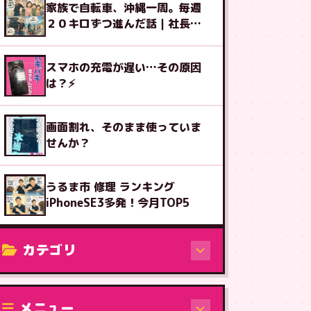
家族で自転車、沖縄一周。毎週
２０キロずつ進んだ話｜社長ブ
ログ
スマホの充電が遅い…その原因
は？⚡
画面割れ、そのまま使っていま
せんか？
うるま市 修理 ランキング
iPhoneSE3多発！今月TOP5
カテゴリ
修理（機種から）
メニュー