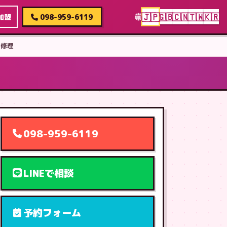
🇯🇵
🇬🇧
🇨🇳
🇹🇼
🇰🇷
加盟
098-959-6119
け修理
098-959-6119
LINEで相談
予約フォーム