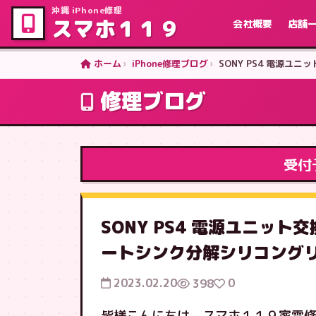
沖縄 iPhone修理
スマホ１１９
会社概要
店舗
ホーム
iPhone修理ブログ
SONY PS4 電源
修理ブログ
受付
SONY PS4 電源ユニッ
ートシンク分解シリコング
2023.02.20
0
398
皆様こんにちは、スマホ１１９家電