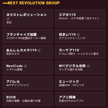
NEXT REVOLUTION GROUP
ネクストレボリューション
スマホ119
iPhone・スマホ修理（当サイト）
本社
フランチャイズ加盟
住まい119
スマホ119の加盟店オーナー募集
エアコンクリーニング
あんしんカメラ119
カーケア119
防犯カメラ
ドラレコ取付・ヘッドライト磨き
料金・保証・ご案内
NextCode
NFCデジタル名刺
システム開発
タッチで渡せる名刺
アパレル
ミュージック
AIデザインTシャツ
店舗BGM・CMソング
BOOK
アプリ開発
社長の著書・仕組み論100章
社長のiPhoneアプリ