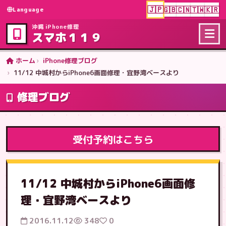
🇯🇵
🇬🇧
🇨🇳
🇹🇼
🇰🇷
Language
沖縄 iPhone修理
スマホ１１９
ホーム
iPhone修理ブログ
11/12 中城村からiPhone6画面修理・宜野湾ベースより
修理ブログ
受付予約はこちら
11/12 中城村からiPhone6画面修
理・宜野湾ベースより
2016.11.12
348
0