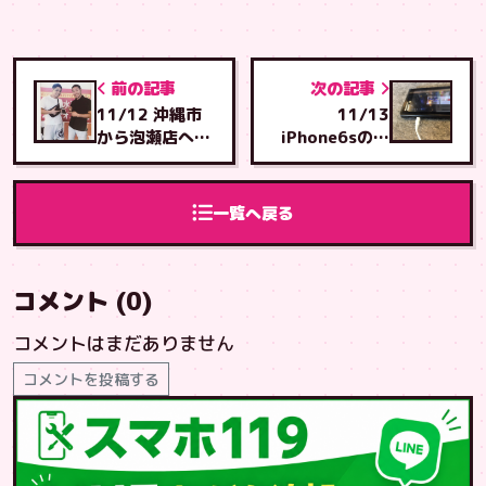
前の記事
次の記事
11/12 沖縄市
11/13
から泡瀬店へ
iPhone6sの画
iPhone6plusの
面修理・首里店
画面交換
より
一覧へ戻る
コメント (0)
コメントはまだありません
コメントを投稿する