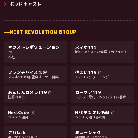
その他サービス
ポッドキャスト
NEXT REVOLUTION GROUP
ネクストレボリューション
スマホ119
iPhone・スマホ修理（当サイト）
本社
フランチャイズ加盟
住まい119
スマホ119の加盟店オーナー募集
エアコンクリーニング
あんしんカメラ119
カーケア119
防犯カメラ
ドラレコ取付・ヘッドライト磨き
料金・保証・ご案内
NextCode
NFCデジタル名刺
システム開発
タッチで渡せる名刺
アパレル
ミュージック
AIデザインTシャツ
店舗BGM・CMソング