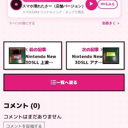
▶
MVをみる
スマホ壊れたさー（店舗バージョン）
スマホ119オリジナルソング・タップで再生
↻ べつの曲にする
全曲きく ＞
前の記事
次の記事
Nintendo New
Nintendo New
3DSLL 上液晶
3DSLL アナロ
交換修理
グスティック交
換修理
一覧へ戻る
コメント (0)
コメントはまだありません
コメントを投稿する