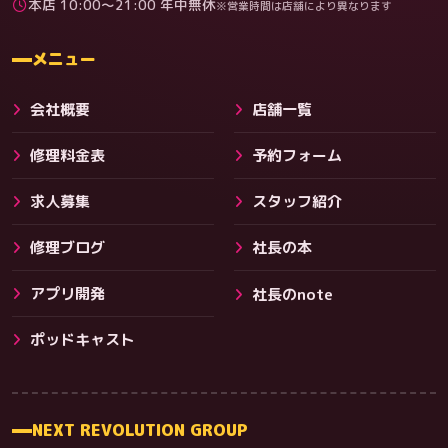
本店 10:00〜21:00 年中無休
※営業時間は店舗により異なります
料金
メニュー
会社概要
店舗一覧
修理料金表
予約フォーム
求人募集
スタッフ紹介
修理ブログ
社長の本
アプリ開発
社長のnote
その他サービス
ポッドキャスト
NEXT REVOLUTION GROUP