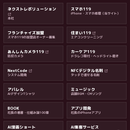
ネクストレボリューション
スマホ119
iPhone・スマホ修理（当サイト）
本社
フランチャイズ加盟
住まい119
スマホ119の加盟店オーナー募集
エアコンクリーニング
あんしんカメラ119
カーケア119
防犯カメラ
ドラレコ取付・ヘッドライト磨き
料金・保証・ご案内
NextCode
NFCデジタル名刺
システム開発
タッチで渡せる名刺
アパレル
ミュージック
AIデザインTシャツ
店舗BGM・CMソング
BOOK
アプリ開発
社長の著書・仕組み論100章
社長のiPhoneアプリ
AI漫画ショート
AI集客サービス