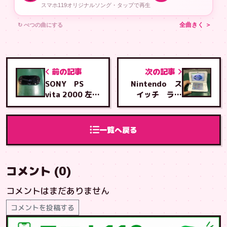
スマホ119オリジナルソング・タップで再生
↻ べつの曲にする
全曲きく ＞
前の記事
次の記事
SONY PS
Nintendo ス
vita 2000 左ア
イッチ ライ
ナログスティッ
ト 液晶交換修
ク交換修理
理
一覧へ戻る
コメント (0)
コメントはまだありません
コメントを投稿する