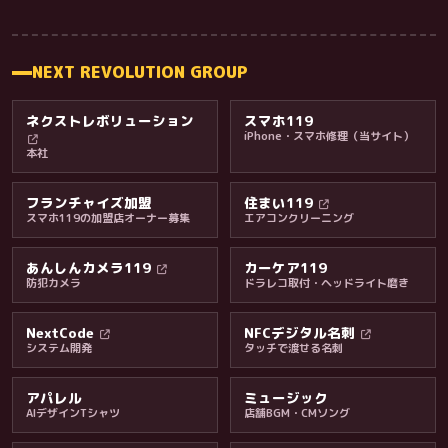
NEXT REVOLUTION GROUP
ネクストレボリューション
スマホ119
iPhone・スマホ修理（当サイト）
本社
フランチャイズ加盟
住まい119
スマホ119の加盟店オーナー募集
エアコンクリーニング
あんしんカメラ119
カーケア119
防犯カメラ
ドラレコ取付・ヘッドライト磨き
料金・保証・ご案内
NextCode
NFCデジタル名刺
システム開発
タッチで渡せる名刺
アパレル
ミュージック
AIデザインTシャツ
店舗BGM・CMソング