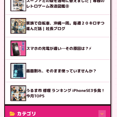
スーファミの殻を透明に替えました｜専務の
レトロゲーム改造図鑑⑧
家族で自転車、沖縄一周。毎週２０キロずつ
進んだ話｜社長ブログ
スマホの充電が遅い…その原因は？⚡
画面割れ、そのまま使っていませんか？
うるま市 修理 ランキング iPhoneSE3多発！
今月TOP5
カテゴリ