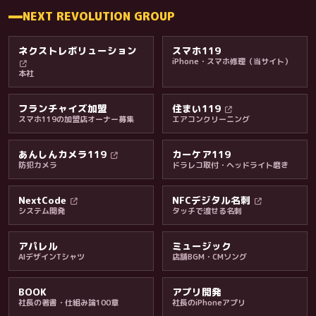
NEXT REVOLUTION GROUP
ネクストレボリューション
スマホ119
iPhone・スマホ修理（当サイト）
本社
フランチャイズ加盟
住まい119
スマホ119の加盟店オーナー募集
エアコンクリーニング
あんしんカメラ119
カーケア119
防犯カメラ
ドラレコ取付・ヘッドライト磨き
料金・保証・ご案内
NextCode
NFCデジタル名刺
システム開発
タッチで渡せる名刺
アパレル
ミュージック
AIデザインTシャツ
店舗BGM・CMソング
BOOK
アプリ開発
社長の著書・仕組み論100章
社長のiPhoneアプリ