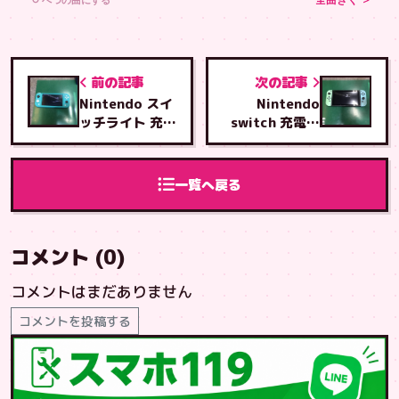
↻ べつの曲にする
全曲きく ＞
前の記事
次の記事
Nintendo スイ
Nintendo
ッチライト 充電
switch 充電コ
ジャック,交換
ネクター交換修
修理
理
一覧へ戻る
コメント (0)
コメントはまだありません
コメントを投稿する