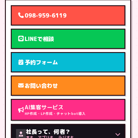
098-959-6119
LINEで相談
予約フォーム
お問い合わせ
AI集客サービス
HP作成・LP作成・チャットbot導入
社長って、何者？
本も、アプリも、ラジオも。