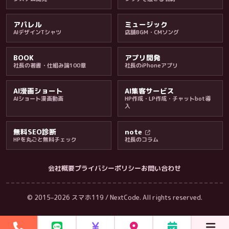
アパレル
ミュージック
AIデザインTシャツ
店舗BGM・CMソング
BOOK
アプリ開発
社長の著書・仕組み論100章
社長のiPhoneアプリ
AI漫画ショート
AI集客サービス
AIショート漫画動画
HP作成・LP作成・チャットbot導
入
無料SEO診断
note
HPを丸ごと無料チェック
社長のコラム
会社概要
プライバシーポリシー
お問い合わせ
会社・ブログ
© 2015–2026 スマホ119 / NextCode. All rights reserved.