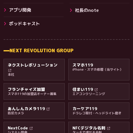
アプリ開発
社長のnote
その他サービス
ポッドキャスト
NEXT REVOLUTION GROUP
ネクストレボリューション
スマホ119
iPhone・スマホ修理（当サイト）
本社
フランチャイズ加盟
住まい119
スマホ119の加盟店オーナー募集
エアコンクリーニング
あんしんカメラ119
カーケア119
防犯カメラ
ドラレコ取付・ヘッドライト磨き
料金・保証・ご案内
NextCode
NFCデジタル名刺
システム開発
タッチで渡せる名刺