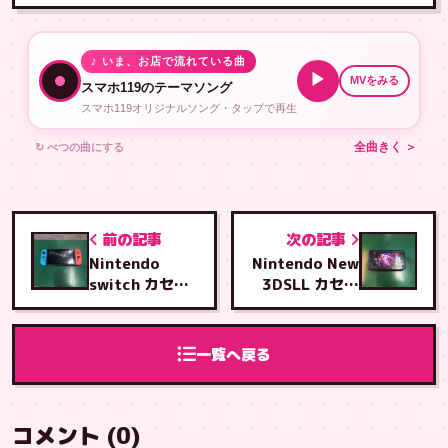
♪ いま、お店で流れている曲
▶
MVをみる
スマホ119のテーマソング
スマホ119オリジナルソング・タップで再生
↻ べつの曲にする
全曲きく ＞
前の記事
次の記事
Nintendo
Nintendo New
switch カセッ
3DSLL カセッ
トスロット交換
トスロット交換
修理
修理
一覧へ戻る
コメント (0)