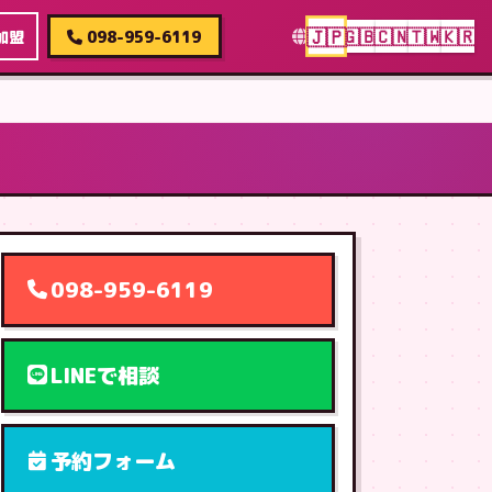
🇯🇵
🇬🇧
🇨🇳
🇹🇼
🇰🇷
加盟
098-959-6119
098-959-6119
LINEで相談
予約フォーム