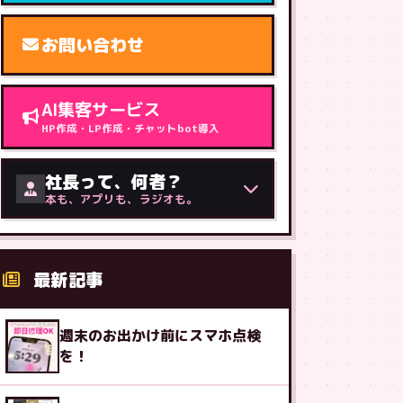
お問い合わせ
AI集客サービス
HP作成・LP作成・チャットbot導入
社長って、何者？
本も、アプリも、ラジオも。
最新記事
週末のお出かけ前にスマホ点検
を！