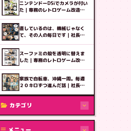
ニンテンドーDSiでカメラが付い
た｜専務のレトロゲーム改造図
鑑⑨
直しているのは、機械じゃなく
て、その人の毎日です｜社長ブ
ログ
スーファミの殻を透明に替えま
した｜専務のレトロゲーム改造
図鑑⑧
家族で自転車、沖縄一周。毎週
２０キロずつ進んだ話｜社長ブ
ログ
カテゴリ
修理（機種から）
メニュー