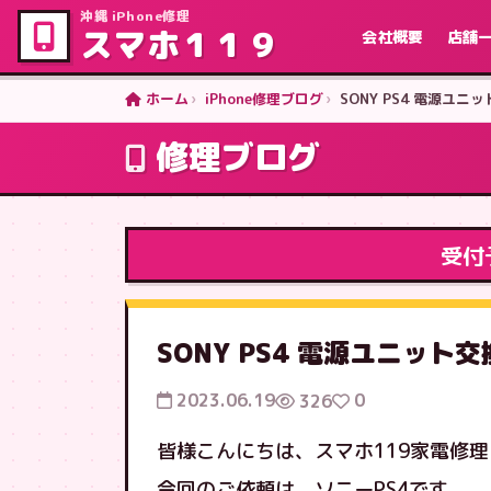
沖縄 iPhone修理
スマホ１１９
会社概要
店舗
ホーム
iPhone修理ブログ
SONY PS4 電源ユニ
修理ブログ
受付
SONY PS4 電源ユニット
2023.06.19
0
326
皆様こんにちは、スマホ119家電修
今回のご依頼は、ソニーPS4です。