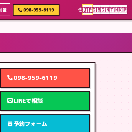
🇯🇵
🇬🇧
🇨🇳
🇹🇼
🇰🇷
加盟
098-959-6119
098-959-6119
LINEで相談
予約フォーム