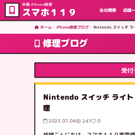
沖縄 iPhone修理
スマホ１１９
会社概要
店舗
ホーム
iPhone修理ブログ
Nintendo スイッ
修理ブログ
受付
Nintendo スイッチ 
理
2023.07.04
0
247
皆様こんにちは、スマホ１１９家電