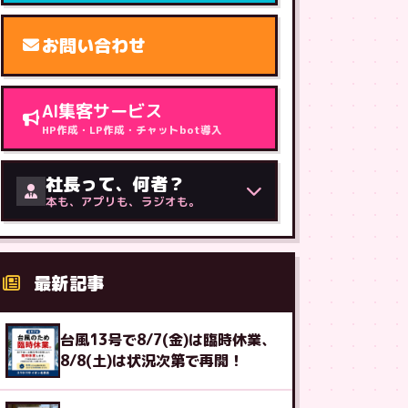
お問い合わせ
AI集客サービス
HP作成・LP作成・チャットbot導入
社長って、何者？
本も、アプリも、ラジオも。
最新記事
台風13号で8/7(金)は臨時休業、
8/8(土)は状況次第で再開！