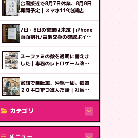
台風接近で8月7日休業、8月8日
再開予定｜スマホ119泡瀬店
7日・8日の営業は未定｜iPhone
画面割れ/電池交換の確認ポイン
ト
スーファミの殻を透明に替えま
した｜専務のレトロゲーム改造
図鑑⑧
家族で自転車、沖縄一周。毎週
２０キロずつ進んだ話｜社長ブ
ログ
カテゴリ
修理（機種から）
メニュー