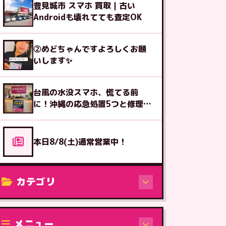
豊見城市 スマホ 買取｜古い
Androidも壊れてても査定OK
②めどちゃんですよろしくお願
いします✨
台風の水没スマホ、慌てる前
に！沖縄の応急処置5つと修理受
付
本日8/8(土)通常営業中！
カテゴリ
修理（機種から）
メニュー