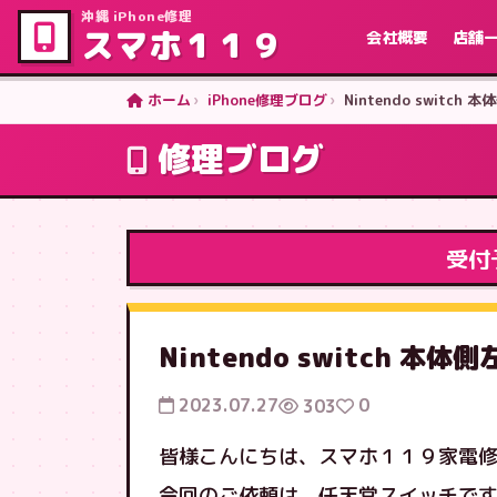
沖縄 iPhone修理
スマホ１１９
会社概要
店舗
ホーム
iPhone修理ブログ
Nintendo swit
修理ブログ
受付
Nintendo switch 
2023.07.27
0
303
皆様こんにちは、スマホ１１９家電
今回のご依頼は、任天堂スイッチで