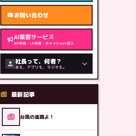
お問い合わせ
AI集客サービス
HP作成・LP作成・チャットbot導入
社長って、何者？
本も、アプリも、ラジオも。
最新記事
台風の進路よ！