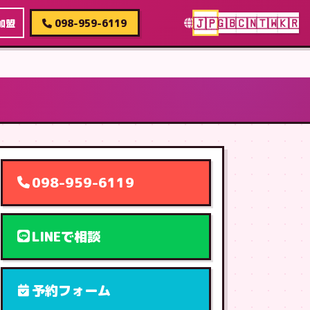
🇯🇵
🇬🇧
🇨🇳
🇹🇼
🇰🇷
加盟
098-959-6119
098-959-6119
LINEで相談
予約フォーム