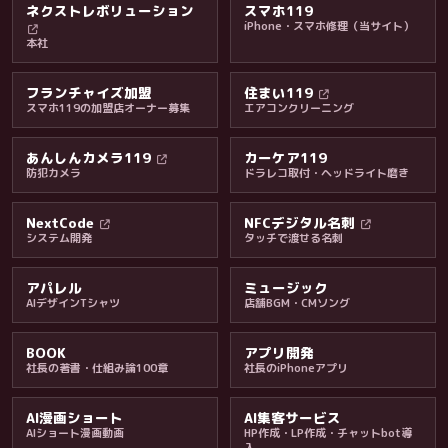
ネクストレボリューション
スマホ119
iPhone・スマホ修理（当サイト）
本社
フランチャイズ加盟
住まい119
スマホ119の加盟店オーナー募集
エアコンクリーニング
あんしんカメラ119
カーケア119
防犯カメラ
ドラレコ取付・ヘッドライト磨き
料金・保証・ご案内
NextCode
NFCデジタル名刺
システム開発
タッチで渡せる名刺
アパレル
ミュージック
AIデザインTシャツ
店舗BGM・CMソング
BOOK
アプリ開発
社長の著書・仕組み論100章
社長のiPhoneアプリ
AI漫画ショート
AI集客サービス
AIショート漫画動画
HP作成・LP作成・チャットbot導