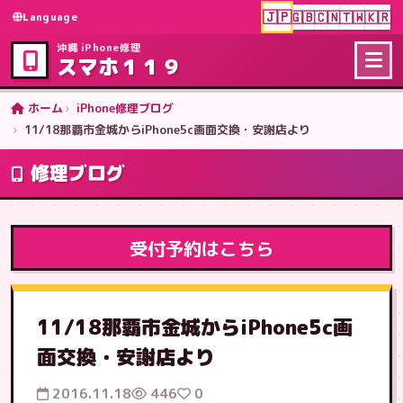
🇯🇵
🇬🇧
🇨🇳
🇹🇼
🇰🇷
Language
沖縄 iPhone修理
スマホ１１９
ホーム
iPhone修理ブログ
11/18那覇市金城からiPhone5c画面交換・安謝店より
修理ブログ
受付予約はこちら
11/18那覇市金城からiPhone5c画
面交換・安謝店より
2016.11.18
446
0