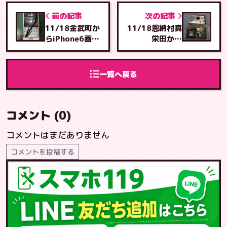
前の記事
次の記事
11/18金武町か
11/18恩納村真
らiPhone6画面
栄田から
交換・石川店よ
iPhone6の画面
り
交換・石川店よ
り
一覧へ戻る
コメント (0)
コメントはまだありません
コメントを投稿する