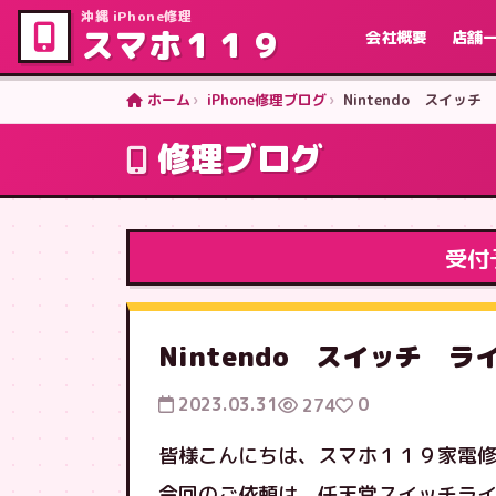
沖縄 iPhone修理
スマホ１１９
会社概要
店舗
ホーム
iPhone修理ブログ
Nintendo スイッ
修理ブログ
受付
Nintendo スイッチ 
2023.03.31
0
274
皆様こんにちは、スマホ１１９家電
今回のご依頼は、任天堂スイッチラ