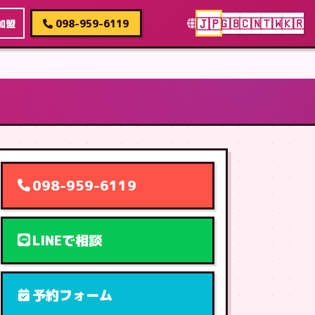
🇯🇵
🇬🇧
🇨🇳
🇹🇼
🇰🇷
加盟
098-959-6119
098-959-6119
LINEで相談
予約フォーム