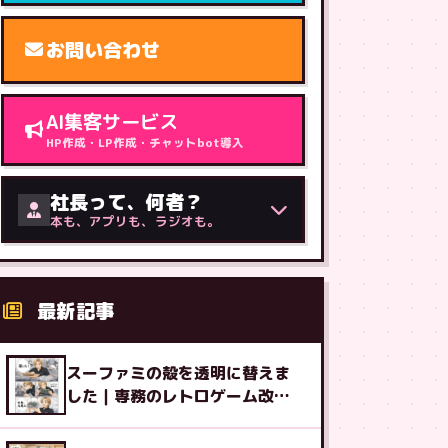
お問い合わせ
AI集客サービス
HP作成・LP作成・チャットbot導入
社長って、何者？
本も、アプリも、ラジオも。
最新記事
スーファミの殻を透明に替えま
した｜専務のレトロゲーム改造
図鑑⑧