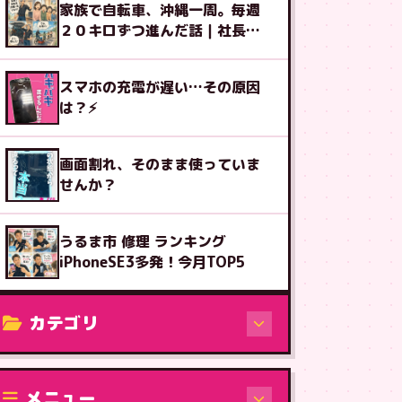
家族で自転車、沖縄一周。毎週
２０キロずつ進んだ話｜社長ブ
ログ
スマホの充電が遅い…その原因
は？⚡
画面割れ、そのまま使っていま
せんか？
うるま市 修理 ランキング
iPhoneSE3多発！今月TOP5
カテゴリ
修理（機種から）
メニュー