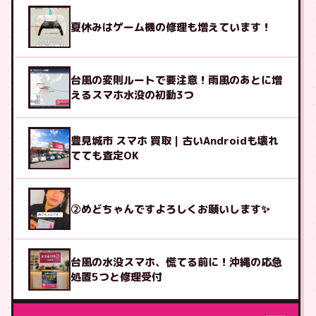
夏休みはゲーム機の修理も増えています！
台風の変則ルートで要注意！雨風のあとに増
えるスマホ水没の初動3つ
豊見城市 スマホ 買取｜古いAndroidも壊れ
てても査定OK
②めどちゃんですよろしくお願いします✨
台風の水没スマホ、慌てる前に！沖縄の応急
処置5つと修理受付