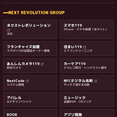
NEXT REVOLUTION GROUP
ネクストレボリューション
スマホ119
iPhone・スマホ修理（当サイト）
本社
フランチャイズ加盟
住まい119
スマホ119の加盟店オーナー募集
エアコンクリーニング
あんしんカメラ119
カーケア119
防犯カメラ
ドラレコ取付・ヘッドライト磨き
料金・保証・ご案内
NextCode
NFCデジタル名刺
システム開発
タッチで渡せる名刺
アパレル
ミュージック
AIデザインTシャツ
店舗BGM・CMソング
BOOK
アプリ開発