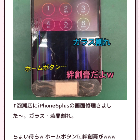
↑泡瀬店にiPhone6plusの画面修理きまし
た〜。ガラス・液晶割れ。
ちょい待ちw ホームボタンに絆創膏がwww