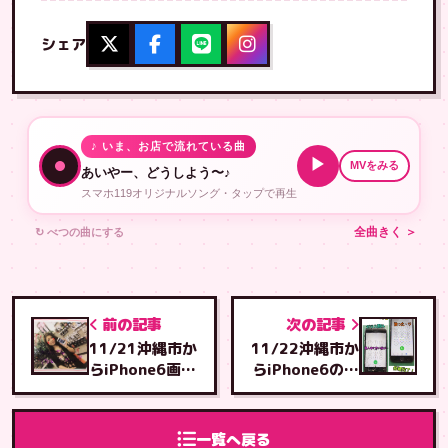
シェア
♪ いま、お店で流れている曲
▶
MVをみる
あいやー、どうしよう〜♪
スマホ119オリジナルソング・タップで再生
↻ べつの曲にする
全曲きく ＞
前の記事
次の記事
11/21沖縄市か
11/22沖縄市か
らiPhone6画面
らiPhone6の画
修理・うるま店
面修理・石川店
より
より
一覧へ戻る