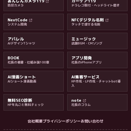
あんしんカメラ119
カーケア119
防犯カメラ
ドラレコ取付・ヘッドライト磨き
料金・保証・ご案内
NextCode
NFCデジタル名刺
システム開発
タッチで渡せる名刺
アパレル
ミュージック
AIデザインTシャツ
店舗BGM・CMソング
BOOK
アプリ開発
社長の著書・仕組み論100章
社長のiPhoneアプリ
AI漫画ショート
AI集客サービス
AIショート漫画動画
HP作成・LP作成・チャットbot導
入
無料SEO診断
note
HPを丸ごと無料チェック
社長のコラム
会社概要
プライバシーポリシー
お問い合わせ
会社・ブログ