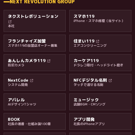
NEXT REVOLUTION GROUP
ネクストレボリューション
スマホ119
iPhone・スマホ修理（当サイト）
本社
フランチャイズ加盟
住まい119
スマホ119の加盟店オーナー募集
エアコンクリーニング
あんしんカメラ119
カーケア119
防犯カメラ
ドラレコ取付・ヘッドライト磨き
料金・保証・ご案内
NextCode
NFCデジタル名刺
システム開発
タッチで渡せる名刺
アパレル
ミュージック
AIデザインTシャツ
店舗BGM・CMソング
BOOK
アプリ開発
社長の著書・仕組み論100章
社長のiPhoneアプリ