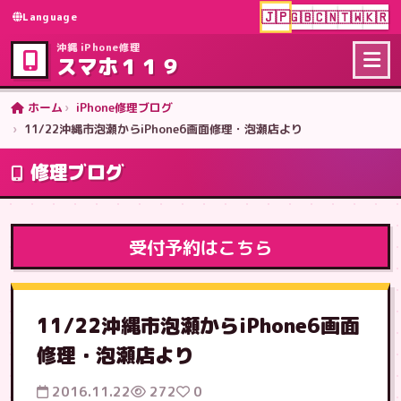
🇯🇵
🇬🇧
🇨🇳
🇹🇼
🇰🇷
Language
沖縄 iPhone修理
スマホ１１９
ホーム
iPhone修理ブログ
11/22沖縄市泡瀬からiPhone6画面修理・泡瀬店より
修理ブログ
受付予約はこちら
11/22沖縄市泡瀬からiPhone6画面
修理・泡瀬店より
2016.11.22
272
0