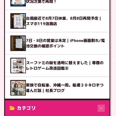
状況次第で再開！
台風接近で8月7日休業、8月8日再開予定｜
スマホ119泡瀬店
7日・8日の営業は未定｜iPhone画面割れ/電
池交換の確認ポイント
スーファミの殻を透明に替えました｜専務の
レトロゲーム改造図鑑⑧
家族で自転車、沖縄一周。毎週２０キロずつ
進んだ話｜社長ブログ
カテゴリ