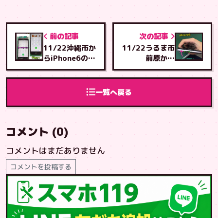
前の記事
次の記事
11/22沖縄市か
11/22うるま市
らiPhone6の画
前原から
面修理・石川店
iPhone6画面修
より
理・泡瀬店より
一覧へ戻る
コメント (0)
コメントはまだありません
コメントを投稿する