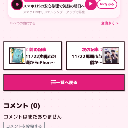
▶
MVをみる
スマホ119の安心修理で笑顔の明日へ
スマホ119オリジナルソング・タップで再生
↻ べつの曲にする
全曲きく ＞
前の記事
次の記事
11/22沖縄市泡
11/22那覇市与
瀬からiPhone6
儀から
画面修理・泡瀬
iPhone6s画面
店より
修理・とよみ店
より
一覧へ戻る
コメント (0)
コメントはまだありません
コメントを投稿する