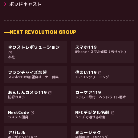
その他サービス
ポッドキャスト
NEXT REVOLUTION GROUP
ネクストレボリューション
スマホ119
iPhone・スマホ修理（当サイト）
本社
フランチャイズ加盟
住まい119
スマホ119の加盟店オーナー募集
エアコンクリーニング
あんしんカメラ119
カーケア119
防犯カメラ
ドラレコ取付・ヘッドライト磨き
料金・保証・ご案内
NextCode
NFCデジタル名刺
システム開発
タッチで渡せる名刺
アパレル
ミュージック
AIデザインTシャツ
店舗BGM・CMソング