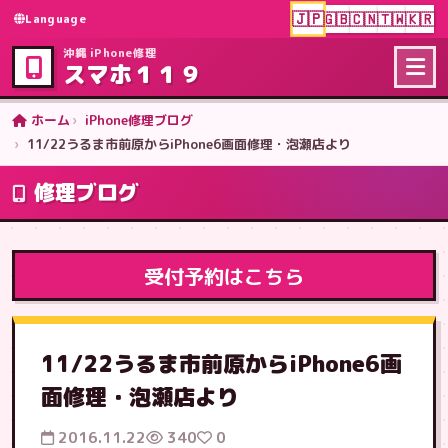
🇯🇵
🇬🇧
🇨🇳
🇹🇼
🇰🇷
Language
沖縄 iPhone修理
スマホ１１９
ホーム
iPhone修理ブログ
11/22うるま市前原からiPhone6画面修理・泡瀬店より
修理ブログ
受付予約はこちら
11/22うるま市前原からiPhone6画
面修理・泡瀬店より
2016.11.22
340
0