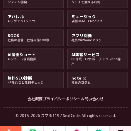
システム開発
タッチで渡せる名刺
アパレル
ミュージック
AIデザインTシャツ
店舗BGM・CMソング
BOOK
アプリ開発
社長の著書・仕組み論100章
社長のiPhoneアプリ
AI漫画ショート
AI集客サービス
AIショート漫画動画
HP作成・LP作成・チャットbot導
入
無料SEO診断
note
HPを丸ごと無料チェック
社長のコラム
会社概要
プライバシーポリシー
お問い合わせ
会社・ブログ
© 2015–2026 スマホ119 / NextCode. All rights reserved.