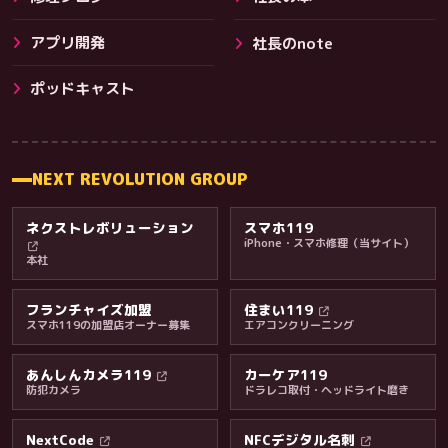
アプリ開発
社長のnote
その他サービス
ポッドキャスト
NEXT REVOLUTION GROUP
ネクストレボリューション
スマホ119
iPhone・スマホ修理（当サイト）
本社
フランチャイズ加盟
住まい119
スマホ119の加盟店オーナー募集
エアコンクリーニング
あんしんカメラ119
カーケア119
防犯カメラ
ドラレコ取付・ヘッドライト磨き
料金・保証・ご案内
NextCode
NFCデジタル名刺