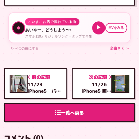
♪ いま、お店で流れている曲
▶
MVをみる
あいやー、どうしよう〜♪
スマホ119オリジナルソング・タップで再生
↻ べつの曲にする
全曲きく ＞
前の記事
次の記事
11/23
11/26
iPhone5 バッ
iPhone5 画面
テリー膨張 豊
交換 沖縄市与
見城市からとよ
儀から泡瀬店へ
み店へ
一覧へ戻る
コメント (0)