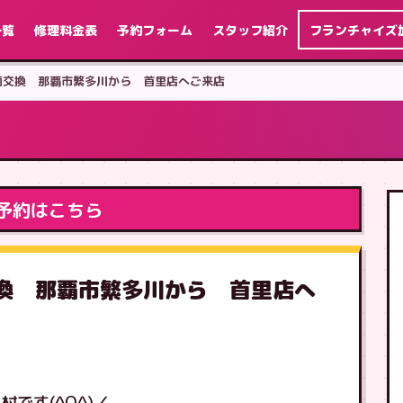
一覧
修理料金表
予約フォーム
スタッフ紹介
フランチャイズ
s 画面交換 那覇市繁多川から 首里店へご来店
予約はこちら
画面交換 那覇市繁多川から 首里店へ
です(^O^)／