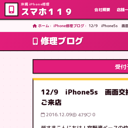
沖縄 iPhone修理
スマホ１１９
会社概要
店舗
ホーム
iPhone修理ブログ
12/9 iPhone5
修理ブログ
受付
12/9 iPhone5s 
ご来店
2016.12.09
0
479
皆さまこんにちは！宜野湾ベースの仲村