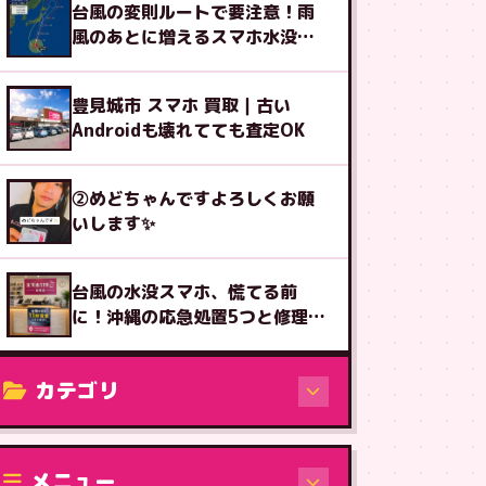
台風の変則ルートで要注意！雨
風のあとに増えるスマホ水没の
初動3つ
豊見城市 スマホ 買取｜古い
Androidも壊れてても査定OK
②めどちゃんですよろしくお願
いします✨
台風の水没スマホ、慌てる前
に！沖縄の応急処置5つと修理受
付
カテゴリ
修理（機種から）
メニュー