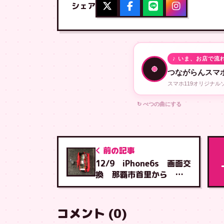
シェア
♪ いま、お店で流
つながらんスマホ
スマホ119オリジナ
↻ べつの曲にする
前の記事
12/9 iPhone6s 画面交
換 那覇市首里から 安
謝店へご来店
コメント (0)