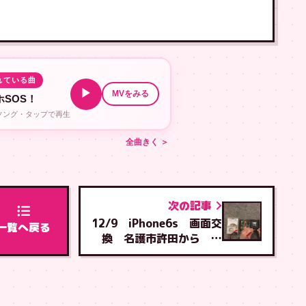
れている曲
▶
MVをみる
SOS！
ルソング・タップで再生
全曲きく ＞
次の記事
12/9 iPhone6s 画面交
一覧へ戻る
換 名護市許田から 石
川店へご来店