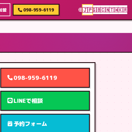
🇯🇵
🇬🇧
🇨🇳
🇹🇼
🇰🇷
加盟
098-959-6119
098-959-6119
LINEで相談
予約フォーム