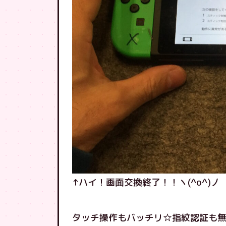
↑ハイ！画面交換終了！！ヽ(^o^)丿
タッチ操作もバッチリ☆指紋認証も無事