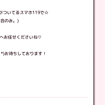
がついてるスマホ119で☆
合のみ。)
9へお任せくださいね♡
｀*)お待ちしております！
！