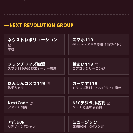
NEXT REVOLUTION GROUP
ネクストレボリューション
スマホ119
iPhone・スマホ修理（当サイト）
本社
フランチャイズ加盟
住まい119
スマホ119の加盟店オーナー募集
エアコンクリーニング
あんしんカメラ119
カーケア119
防犯カメラ
ドラレコ取付・ヘッドライト磨き
料金・保証・ご案内
NextCode
NFCデジタル名刺
システム開発
タッチで渡せる名刺
アパレル
ミュージック
AIデザインTシャツ
店舗BGM・CMソング