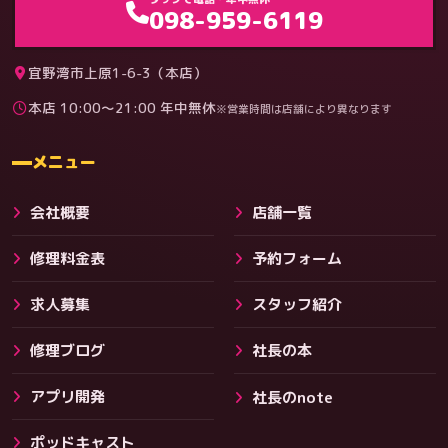
098-959-6119
宜野湾市上原1-6-3（本店）
本店 10:00〜21:00 年中無休
※営業時間は店舗により異なります
料金
メニュー
会社概要
店舗一覧
修理料金表
予約フォーム
求人募集
スタッフ紹介
修理ブログ
社長の本
アプリ開発
社長のnote
その他サービス
ポッドキャスト