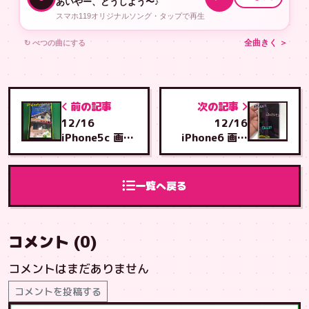
あいやー、どうしよう〜♪
スマホ119オリジナルソング・タップで再生
↻ べつの曲にする
全曲きく ＞
前の記事
次の記事
12/16
12/16
iPhone5c 画面
iPhone6 画面
交換 浦添市勢理
交換 那覇市国場
客から 安謝店へ
からとよみ店へ
ご来店
ご来店
一覧へ戻る
コメント (0)
コメントはまだありません
コメントを投稿する