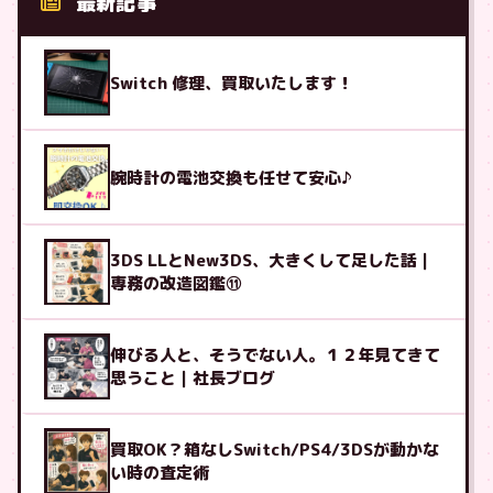
最新記事
Switch 修理、買取いたします！
腕時計の電池交換も任せて安心♪
3DS LLとNew3DS、大きくして足した話｜
専務の改造図鑑⑪
伸びる人と、そうでない人。１２年見てきて
思うこと｜社長ブログ
買取OK？箱なしSwitch/PS4/3DSが動かな
い時の査定術