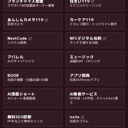
フランチャイズ加盟
住まい119
スマホ119の加盟店オーナー募集
エアコンクリーニング
あんしんカメラ119
カーケア119
防犯カメラ
ドラレコ取付・ヘッドライト磨き
料金・保証・ご案内
NextCode
NFCデジタル名刺
システム開発
タッチで渡せる名刺
アパレル
ミュージック
AIデザインTシャツ
店舗BGM・CMソング
BOOK
アプリ開発
社長の著書・仕組み論100章
社長のiPhoneアプリ
AI漫画ショート
AI集客サービス
AIショート漫画動画
HP作成・LP作成・チャットbot導
入
無料SEO診断
note
HPを丸ごと無料チェック
社長のコラム