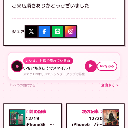
ご来店頂きありがとうございました！
シェア
♪ いま、お店で流れている曲
▶
MVをみる
いちいちきゅうでスマイル！
スマホ119オリジナルソング・タップで再生
↻ べつの曲にする
全曲きく ＞
前の記事
次の記事
12/19
12/20
iPhoneSE 画
iPhone6 バッ