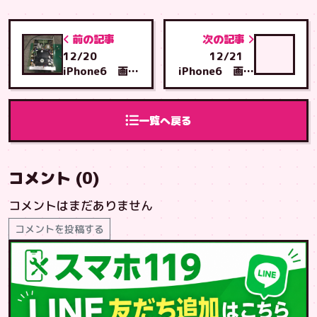
前の記事
次の記事
12/20
12/21
iPhone6 画面
iPhone6 画面
交換 浦添市か
交換 石川店へ
ら泡瀬店へご来
ご来店
店
一覧へ戻る
コメント (0)
コメントはまだありません
コメントを投稿する