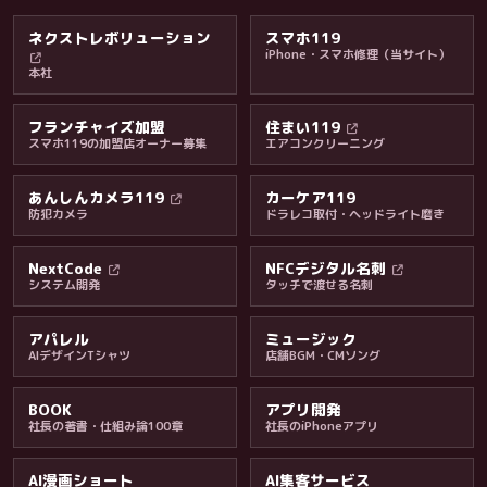
ネクストレボリューション
スマホ119
iPhone・スマホ修理（当サイト）
本社
フランチャイズ加盟
住まい119
スマホ119の加盟店オーナー募集
エアコンクリーニング
あんしんカメラ119
カーケア119
防犯カメラ
ドラレコ取付・ヘッドライト磨き
料金・保証・ご案内
NextCode
NFCデジタル名刺
システム開発
タッチで渡せる名刺
アパレル
ミュージック
AIデザインTシャツ
店舗BGM・CMソング
BOOK
アプリ開発
社長の著書・仕組み論100章
社長のiPhoneアプリ
AI漫画ショート
AI集客サービス