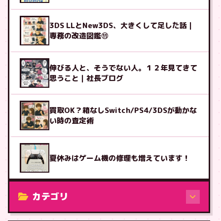
3DS LLとNew3DS、大きくして足した話｜
専務の改造図鑑⑪
伸びる人と、そうでない人。１２年見てきて
思うこと｜社長ブログ
買取OK？箱なしSwitch/PS4/3DSが動かな
い時の査定術
夏休みはゲーム機の修理も増えています！
カテゴリ