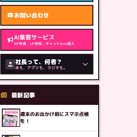
お問い合わせ
AI集客サービス
HP作成・LP作成・チャットbot導入
社長って、何者？
本も、アプリも、ラジオも。
最新記事
週末のお出かけ前にスマホ点検
を！