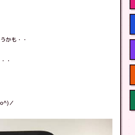
と
まうかも・・
に・・
ら
^)／