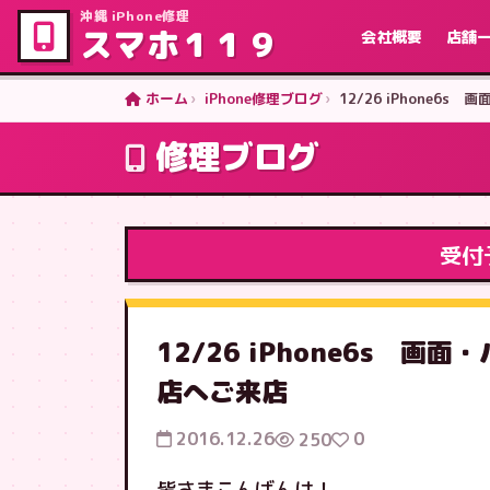
沖縄 iPhone修理
スマホ１１９
会社概要
店舗
ホーム
iPhone修理ブログ
12/26 iPhone
修理ブログ
受付
12/26 iPhone6s 
店へご来店
2016.12.26
0
250
皆さまこんばんは！