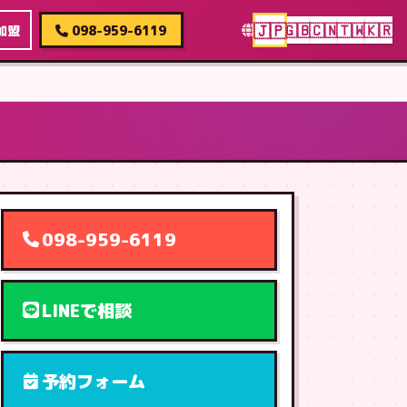
🇯🇵
🇬🇧
🇨🇳
🇹🇼
🇰🇷
加盟
098-959-6119
098-959-6119
LINEで相談
予約フォーム