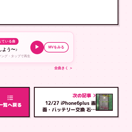
れている曲
▶
MVをみる
しよう〜♪
ルソング・タップで再生
全曲きく ＞
次の記事
12/27 iPhone6plus 画
一覧へ戻る
面・バッテリー交換 石川
店へご来店