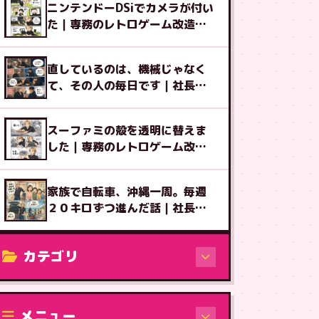
ニンテンドーDSiでカメラが付い
た｜専務のレトロゲーム改造図
鑑⑨
直しているのは、機械じゃなく
て、その人の毎日です｜社長ブ
ログ
スーファミの殻を透明に替えま
した｜専務のレトロゲーム改造
図鑑⑧
家族で自転車、沖縄一周。毎週
２０キロずつ進んだ話｜社長ブ
ログ
カテゴリ
修理（機種から）
メニュー