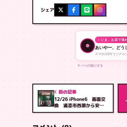
シェア
♪ いま、お店で流
あいやー、どう
スマホ119オリジナ
↻ べつの曲にする
前の記事
12/26 iPhone6 画面交
換 浦添市西原から安謝
店へご来店