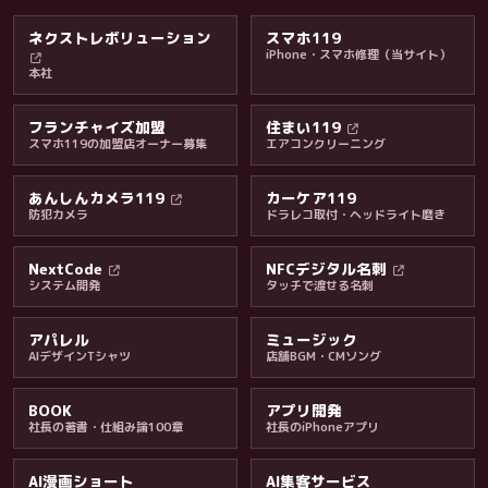
ネクストレボリューション
スマホ119
iPhone・スマホ修理（当サイト）
本社
フランチャイズ加盟
住まい119
スマホ119の加盟店オーナー募集
エアコンクリーニング
あんしんカメラ119
カーケア119
防犯カメラ
ドラレコ取付・ヘッドライト磨き
料金・保証・ご案内
NextCode
NFCデジタル名刺
システム開発
タッチで渡せる名刺
アパレル
ミュージック
AIデザインTシャツ
店舗BGM・CMソング
BOOK
アプリ開発
社長の著書・仕組み論100章
社長のiPhoneアプリ
AI漫画ショート
AI集客サービス