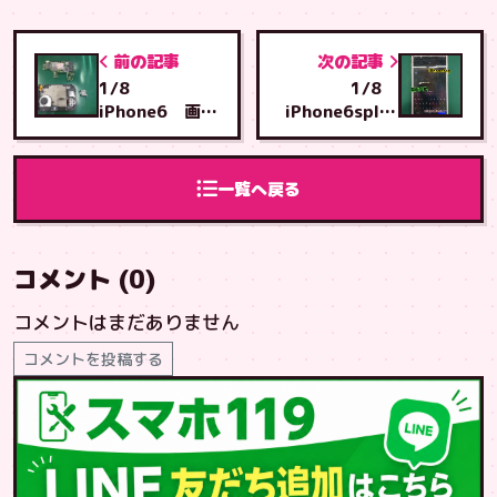
前の記事
次の記事
1/8
1/8
iPhone6 画面
iPhone6splus
交換 那覇市古
画面交換 う
波蔵からとよみ
るま市より う
店へご来店
るま店へご来店
一覧へ戻る
コメント (0)
コメントはまだありません
コメントを投稿する