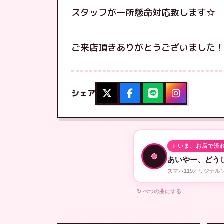
スタッフが一所懸命対応致します☆
ご来店頂きありがとうございました
シェア
♪ いま、お店で流
あいやー、どう
スマホ119オリジナ
↻ べつの曲にする