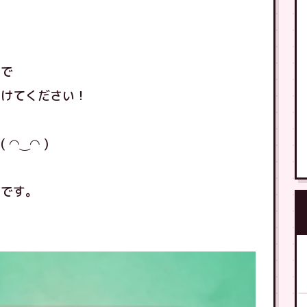
ので
つけてください！
◠‿◠ )
店です。