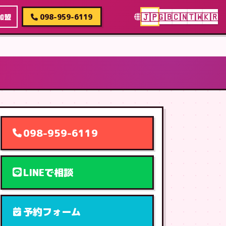
🇯🇵
🇬🇧
🇨🇳
🇹🇼
🇰🇷
加盟
098-959-6119
098-959-6119
LINEで相談
予約フォーム