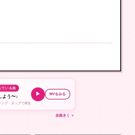
！
れている曲
▶
MVをみる
しよう〜♪
ルソング・タップで再生
全曲きく ＞