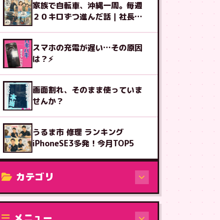
家族で自転車、沖縄一周。毎週
２０キロずつ進んだ話｜社長ブ
ログ
スマホの充電が遅い…その原因
は？⚡
画面割れ、そのまま使っていま
せんか？
うるま市 修理 ランキング
iPhoneSE3多発！今月TOP5
カテゴリ
修理（機種から）
メニュー