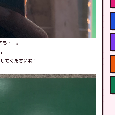
シミも・・。
・。
心してくださいね！