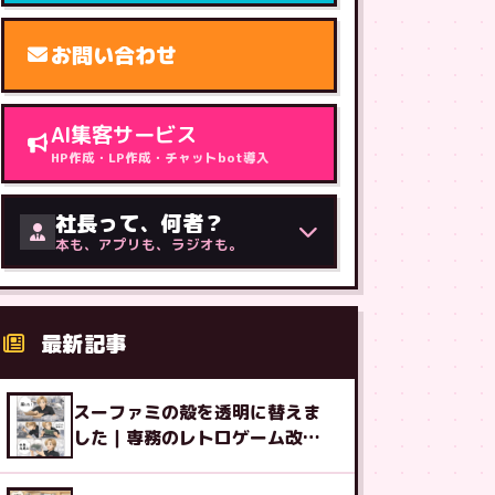
お問い合わせ
AI集客サービス
HP作成・LP作成・チャットbot導入
社長って、何者？
本も、アプリも、ラジオも。
最新記事
スーファミの殻を透明に替えま
した｜専務のレトロゲーム改造
図鑑⑧