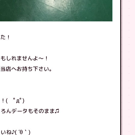
した！
かもしれませんよ〜！
度当店へお持ち下さい。
と
( ﾟдﾟ)
ちろんデータもそのまま♫
ね♪( ´θ｀)