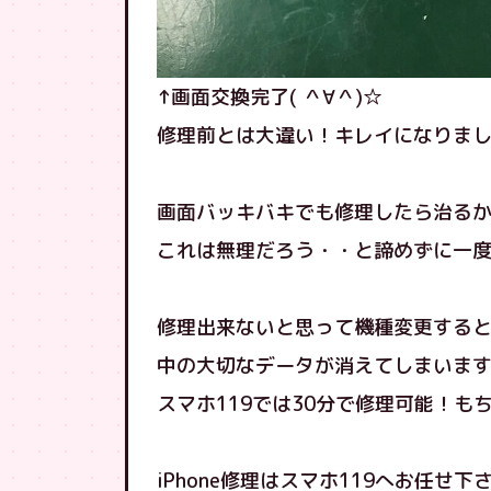
↑画面交換完了( ＾∀＾)☆
修理前とは大違い！キレイになりま
画面バッキバキでも修理したら治る
これは無理だろう・・と諦めずに一
修理出来ないと思って機種変更する
中の大切なデータが消えてしまいます！
スマホ119では30分で修理可能！も
iPhone修理はスマホ119へお任せ下さい