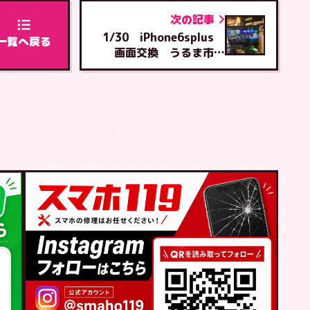
次の記事
1/30 iPhone6splus
一覧へ戻る
画面交換 うるま市か
ら うるま店へご来店