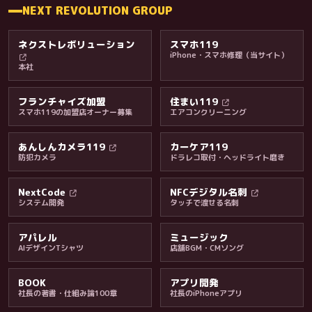
NEXT REVOLUTION GROUP
ネクストレボリューション
スマホ119
iPhone・スマホ修理（当サイト）
本社
フランチャイズ加盟
住まい119
スマホ119の加盟店オーナー募集
エアコンクリーニング
あんしんカメラ119
カーケア119
防犯カメラ
ドラレコ取付・ヘッドライト磨き
料金・保証・ご案内
NextCode
NFCデジタル名刺
システム開発
タッチで渡せる名刺
アパレル
ミュージック
AIデザインTシャツ
店舗BGM・CMソング
BOOK
アプリ開発
社長の著書・仕組み論100章
社長のiPhoneアプリ