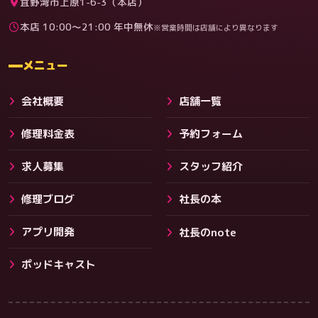
宜野湾市上原1-6-3（本店）
本店 10:00〜21:00 年中無休
※営業時間は店舗により異なります
料金
メニュー
会社概要
店舗一覧
修理料金表
予約フォーム
求人募集
スタッフ紹介
修理ブログ
社長の本
アプリ開発
社長のnote
その他サービス
ポッドキャスト