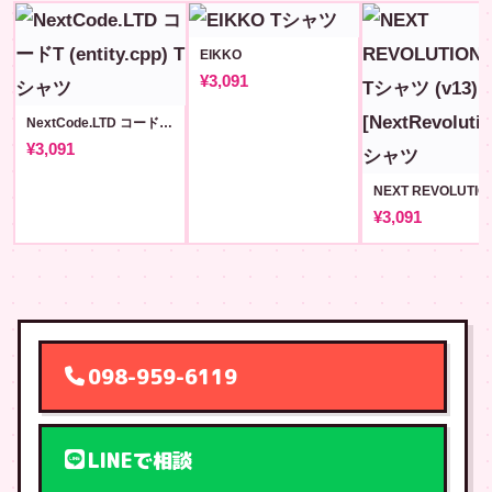
EIKKO
¥3,091
NextCode.LTD コードT (entity.cpp)
¥3,091
¥3,091
098-959-6119
LINEで相談