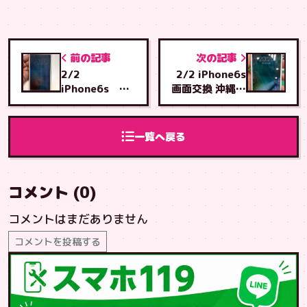
前の記事
次の記事
2/2
2/2 iPhone6s
iPhone6s 画
画面交換 沖縄市
面交換 豊見城
から具志川店へ
市からとよみ店
ご来店
へご来店
一覧へ戻る
コメント (0)
コメントはまだありません
コメントを投稿する