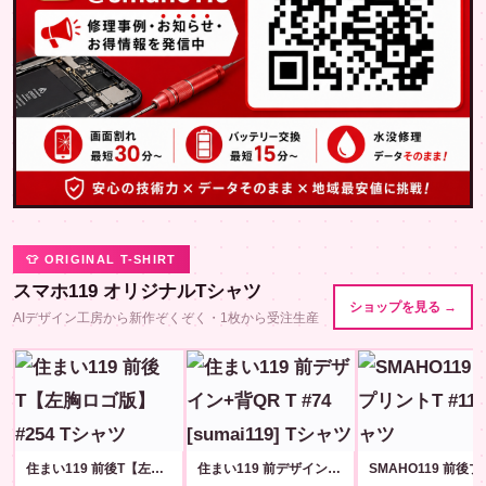
👕 ORIGINAL T-SHIRT
スマホ119 オリジナルTシャツ
ショップを見る →
AIデザイン工房から新作ぞくぞく・1枚から受注生産
住まい119 前後T【左胸ロゴ版】#254
住まい119 前デザイン+背QR T #74 [sumai119]