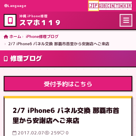
🇯🇵
🇬🇧
🇨🇳
🇹🇼
🇰🇷
Language
沖縄 iPhone修理
スマホ１１９
ホーム
iPhone修理ブログ
2/7 iPhone6 パネル交換 那覇市首里から安謝店へご来店
修理ブログ
受付予約はこちら
2/7 iPhone6 パネル交換 那覇市首
里から安謝店へご来店
2017.02.07
259
0