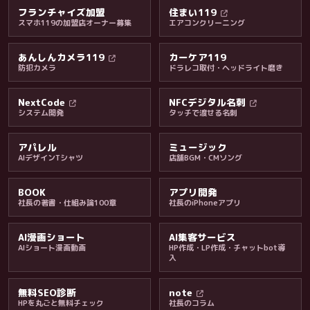
フランチャイズ加盟
住まい119
スマホ119の加盟店オーナー募集
エアコンクリーニング
あんしんカメラ119
カーケア119
防犯カメラ
ドラレコ取付・ヘッドライト磨き
料金・保証・ご案内
NextCode
NFCデジタル名刺
システム開発
タッチで渡せる名刺
アパレル
ミュージック
AIデザインTシャツ
店舗BGM・CMソング
BOOK
アプリ開発
社長の著書・仕組み論100章
社長のiPhoneアプリ
AI漫画ショート
AI集客サービス
AIショート漫画動画
HP作成・LP作成・チャットbot導
入
無料SEO診断
note
HPを丸ごと無料チェック
社長のコラム