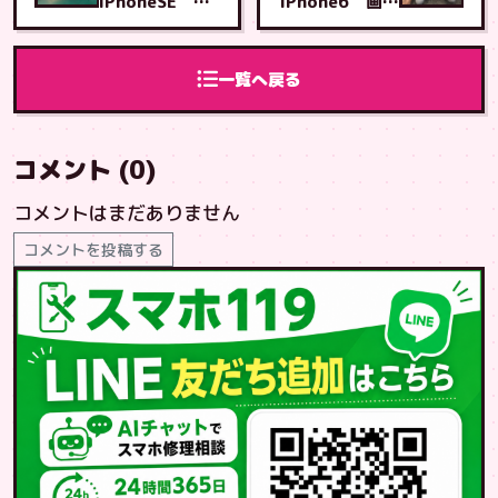
iPhoneSE 画
iPhone6 画面
面交換 兵庫県
交換 糸満市か
から宜野湾ベー
らとよみ店へご
スへご来店
来店
一覧へ戻る
コメント (0)
コメントはまだありません
コメントを投稿する