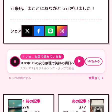
ご来店、まことにありがとうございました！
シェア
♪ いま、お店で流れている曲
▶
MVをみる
スマホ119の安心修理で笑顔の明日へ
スマホ119オリジナルソング・タップで再生
↻ べつの曲にする
全曲きく ＞
前の記事
次の記事
2/6
2/7