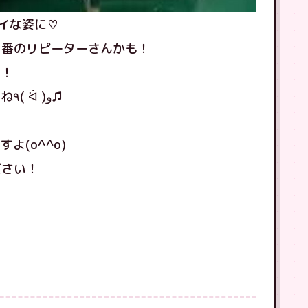
イな姿に♡
１番のリピーターさんかも！
〜！
また壊れたらいつでもご来店くださいね٩( ᐛ )و♫
(o^^o)
ださい！
！