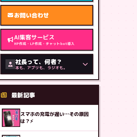
お問い合わせ
AI集客サービス
HP作成・LP作成・チャットbot導入
社長って、何者？
本も、アプリも、ラジオも。
最新記事
スマホの充電が遅い…その原因
は？⚡