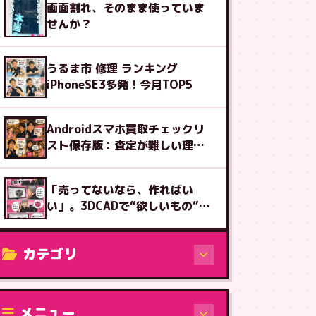
画面割れ、そのまま使っていま
せんか？
うるま市 修理 ランキング
iPhoneSE3多発！今月TOP5
Androidスマホ買取チェックリ
スト保存版：査定が難しい理由
も解説
「売ってないなら、作ればい
い」。3DCADで“欲しいもの”を
設計する楽しさ
カテゴリ
修理（機種から）
メニュー