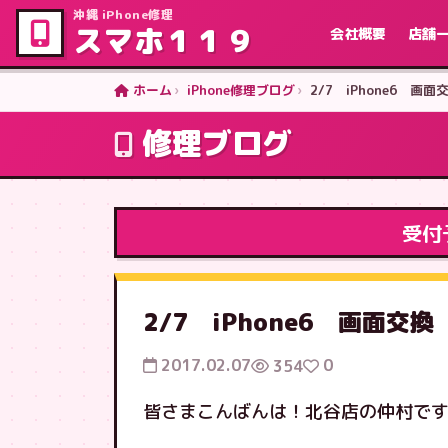
沖縄 iPhone修理
スマホ１１９
会社概要
店舗
ホーム
iPhone修理ブログ
2/7 iPhone6 
修理ブログ
受付
2/7 iPhone6 画面
2017.02.07
0
354
皆さまこんばんは！北谷店の仲村です(