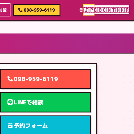
🇯🇵
🇬🇧
🇨🇳
🇹🇼
🇰🇷
加盟
098-959-6119
098-959-6119
LINEで相談
予約フォーム