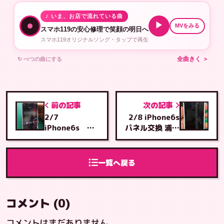
♪ いま、お店で流れている曲
▶
MVをみる
スマホ119の安心修理で笑顔の明日へ
スマホ119オリジナルソング・タップで再生
↻ べつの曲にする
全曲きく ＞
前の記事
次の記事
2/7
2/8 iPhone6s
iPhone6s 画
パネル交換 浦添
面交換 首里山
市から安謝店へ
川から首里店へ
ご来店
ご来店
一覧へ戻る
コメント (0)
コメントはまだありません