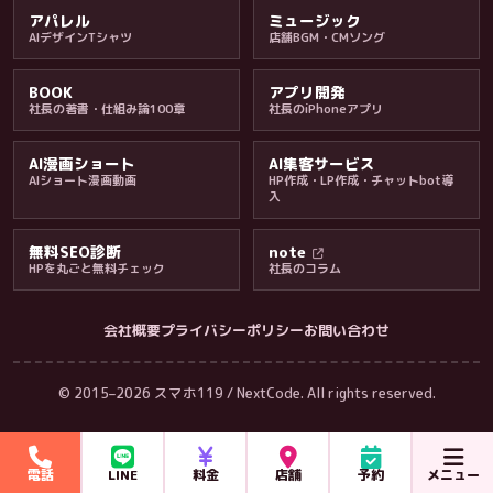
アパレル
ミュージック
AIデザインTシャツ
店舗BGM・CMソング
BOOK
アプリ開発
社長の著書・仕組み論100章
社長のiPhoneアプリ
AI漫画ショート
AI集客サービス
AIショート漫画動画
HP作成・LP作成・チャットbot導
入
無料SEO診断
note
HPを丸ごと無料チェック
社長のコラム
会社概要
プライバシーポリシー
お問い合わせ
会社・ブログ
© 2015–2026 スマホ119 / NextCode. All rights reserved.
電話
LINE
料金
店舗
予約
メニュー