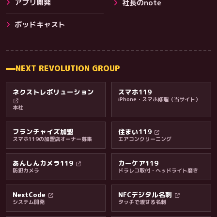
アプリ開発
社長のnote
その他サービス
ポッドキャスト
NEXT REVOLUTION GROUP
ネクストレボリューション
スマホ119
iPhone・スマホ修理（当サイト）
本社
フランチャイズ加盟
住まい119
スマホ119の加盟店オーナー募集
エアコンクリーニング
あんしんカメラ119
カーケア119
防犯カメラ
ドラレコ取付・ヘッドライト磨き
料金・保証・ご案内
NextCode
NFCデジタル名刺
システム開発
タッチで渡せる名刺