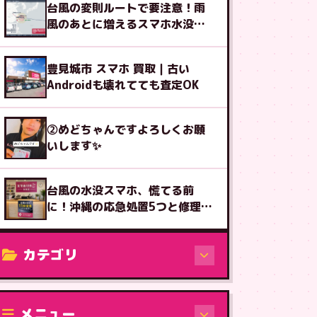
台風の変則ルートで要注意！雨
風のあとに増えるスマホ水没の
初動3つ
豊見城市 スマホ 買取｜古い
Androidも壊れてても査定OK
②めどちゃんですよろしくお願
いします✨
台風の水没スマホ、慌てる前
に！沖縄の応急処置5つと修理受
付
カテゴリ
修理（機種から）
メニュー