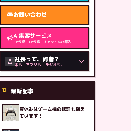
お問い合わせ
AI集客サービス
HP作成・LP作成・チャットbot導入
社長って、何者？
本も、アプリも、ラジオも。
最新記事
夏休みはゲーム機の修理も増え
ています！