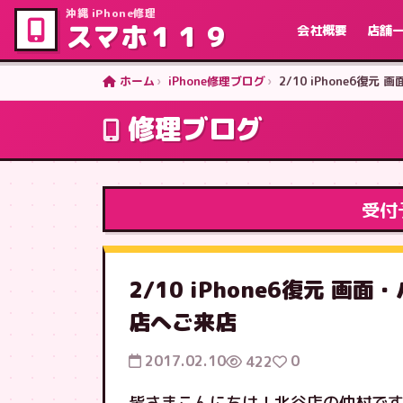
沖縄 iPhone修理
スマホ１１９
会社概要
店舗
ホーム
iPhone修理ブログ
2/10 iPhone6
修理ブログ
受付
2/10 iPhone6復元 
店へご来店
2017.02.10
0
422
皆さまこんにちは！北谷店の仲村です(^