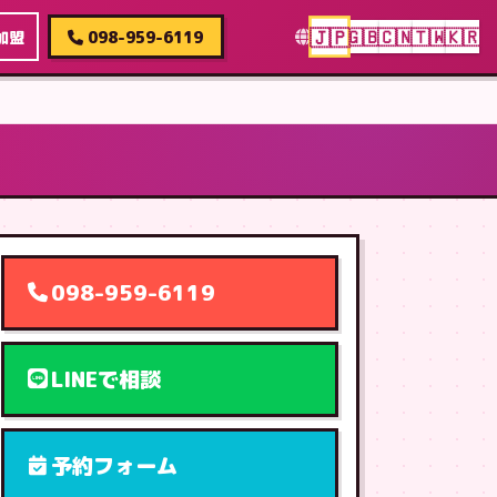
🇯🇵
🇬🇧
🇨🇳
🇹🇼
🇰🇷
加盟
098-959-6119
098-959-6119
LINEで相談
予約フォーム