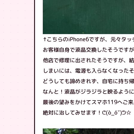
↑こちらのiPhone6ですが、元々タ
お客様自身で液晶交換したそうです
他店で修理に出されたそうですが、結局
しまいには、電源も入らなくなった
どうしても諦めきれず、自宅に持ち
なんと！液晶がジラジラと映るよう
最後の望みをかけてスマホ119へご
絶対に治してみせます！ᕦ(ò_óˇ)ᕤ☆