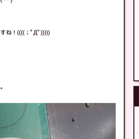
(((；ﾟДﾟ)))))
ね
！
す。