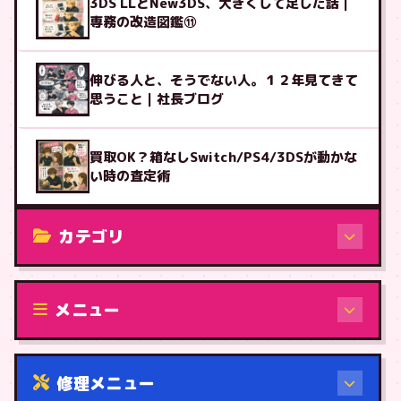
3DS LLとNew3DS、大きくして足した話｜
専務の改造図鑑⑪
伸びる人と、そうでない人。１２年見てきて
思うこと｜社長ブログ
買取OK？箱なしSwitch/PS4/3DSが動かな
い時の査定術
カテゴリ
修理（機種から）
メニュー
修理メニュー