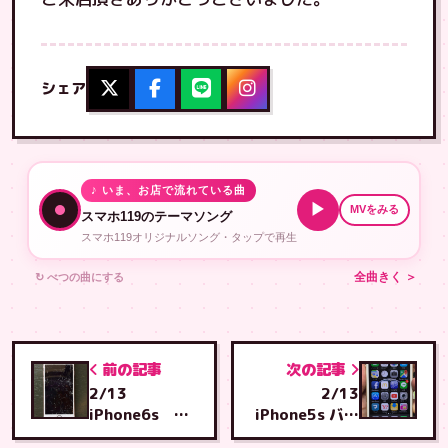
シェア
♪ いま、お店で流れている曲
▶
MVをみる
スマホ119のテーマソング
スマホ119オリジナルソング・タップで再生
↻ べつの曲にする
全曲きく ＞
前の記事
次の記事
2/13
2/13
iPhone6s 画
iPhone5s バッ
面交換 地元宜
テリー交換 西原