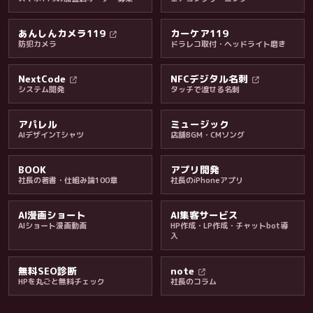
あんしんカメラ119
カーケア119
防犯カメラ
ドラレコ取付・ヘッドライト磨き
料金・保証・ご案内
NextCode
NFCデジタル名刺
システム開発
タッチで渡せる名刺
アパレル
ミュージック
AIデザインTシャツ
店舗BGM・CMソング
BOOK
アプリ開発
社長の著書・仕組み論100章
社長のiPhoneアプリ
AI漫画ショート
AI集客サービス
AIショート漫画動画
HP作成・LP作成・チャットbot導
入
無料SEO診断
note
HPを丸ごと無料チェック
社長のコラム