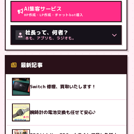
AI集客サービス
HP作成・LP作成・チャットbot導入
社長って、何者？
本も、アプリも、ラジオも。
最新記事
Switch 修理、買取いたします！
腕時計の電池交換も任せて安心♪