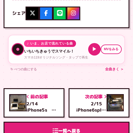
シェア
♪ いま、お店で流れている曲
▶
MVをみる
いちいちきゅうでスマイル！
スマホ119オリジナルソング・タップで再生
↻ べつの曲にする
全曲きく ＞
前の記事
次の記事
2/14
2/15
iPhone5s 画
iPhone6splus
面交換 那覇市
画面交換 金武
から宜野湾ベー
町から石川店へ
スへご来店
ご来店
一覧へ戻る