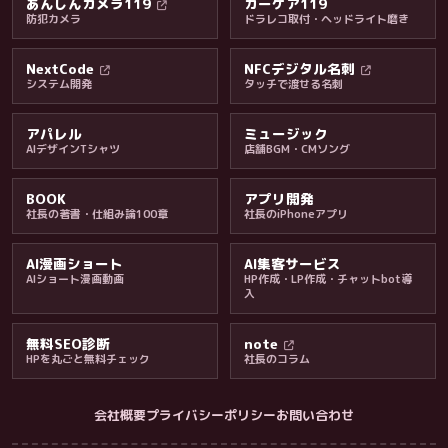
あんしんカメラ119
カーケア119
防犯カメラ
ドラレコ取付・ヘッドライト磨き
料金・保証・ご案内
NextCode
NFCデジタル名刺
システム開発
タッチで渡せる名刺
アパレル
ミュージック
AIデザインTシャツ
店舗BGM・CMソング
BOOK
アプリ開発
社長の著書・仕組み論100章
社長のiPhoneアプリ
AI漫画ショート
AI集客サービス
AIショート漫画動画
HP作成・LP作成・チャットbot導
入
無料SEO診断
note
HPを丸ごと無料チェック
社長のコラム
会社概要
プライバシーポリシー
お問い合わせ
会社・ブログ