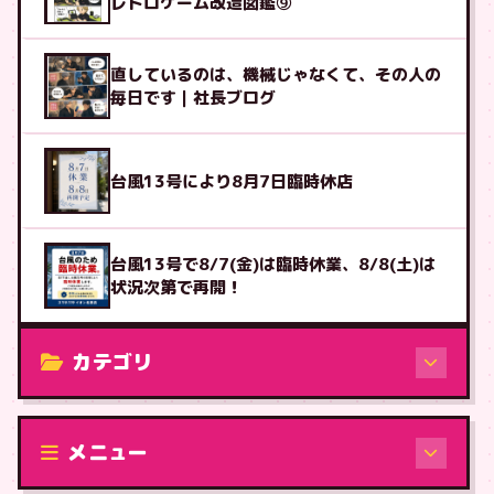
レトロゲーム改造図鑑⑨
直しているのは、機械じゃなくて、その人の
毎日です｜社長ブログ
台風13号により8月7日臨時休店
台風13号で8/7(金)は臨時休業、8/8(土)は
状況次第で再開！
カテゴリ
修理（機種から）
メニュー