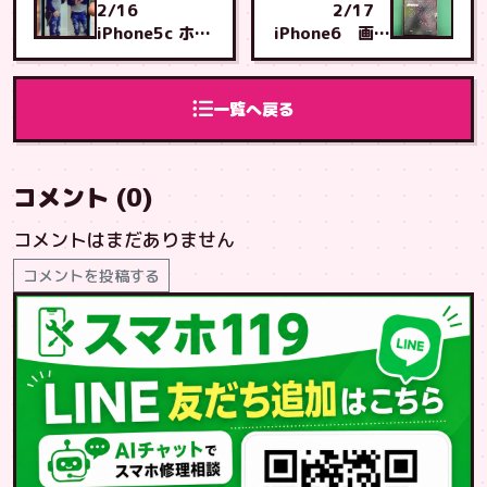
2/16
2/17
iPhone5c ホー
iPhone6 画面
ムボタン修理 那
交換 地元うる
覇市から安謝店
ま市から うる
へご来店
ま店へご来店
一覧へ戻る
コメント (0)
コメントはまだありません
コメントを投稿する