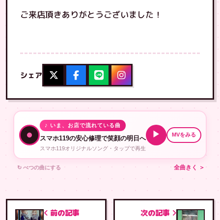
ご来店頂きありがとうございました！
シェア
♪ いま、お店で流れている曲
▶
MVをみる
スマホ119の安心修理で笑顔の明日へ
スマホ119オリジナルソング・タップで再生
↻ べつの曲にする
全曲きく ＞
前の記事
次の記事