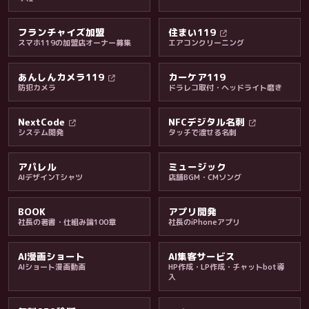
フランチャイズ加盟
住まい119
スマホ119の加盟店オーナー募集
エアコンクリーニング
あんしんカメラ119
カーケア119
防犯カメラ
ドラレコ取付・ヘッドライト磨き
料金・保証・ご案内
NextCode
NFCデジタル名刺
システム開発
タッチで渡せる名刺
アパレル
ミュージック
AIデザインTシャツ
店舗BGM・CMソング
BOOK
アプリ開発
社長の著書・仕組み論100章
社長のiPhoneアプリ
AI漫画ショート
AI集客サービス
AIショート漫画動画
HP作成・LP作成・チャットbot導
入