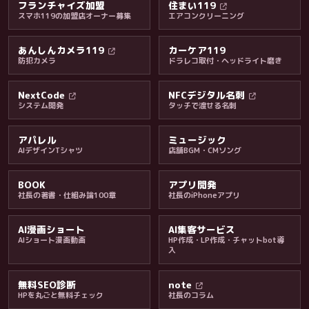
フランチャイズ加盟
住まい119
スマホ119の加盟店オーナー募集
エアコンクリーニング
あんしんカメラ119
カーケア119
防犯カメラ
ドラレコ取付・ヘッドライト磨き
料金・保証・ご案内
NextCode
NFCデジタル名刺
システム開発
タッチで渡せる名刺
アパレル
ミュージック
AIデザインTシャツ
店舗BGM・CMソング
BOOK
アプリ開発
社長の著書・仕組み論100章
社長のiPhoneアプリ
AI漫画ショート
AI集客サービス
AIショート漫画動画
HP作成・LP作成・チャットbot導
入
無料SEO診断
note
HPを丸ごと無料チェック
社長のコラム