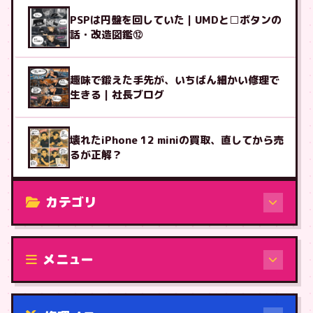
PSPは円盤を回していた｜UMDと□ボタンの
話・改造図鑑⑫
趣味で鍛えた手先が、いちばん細かい修理で
生きる｜社長ブログ
壊れたiPhone 12 miniの買取、直してから売
るが正解？
カテゴリ
修理（機種から）
メニュー