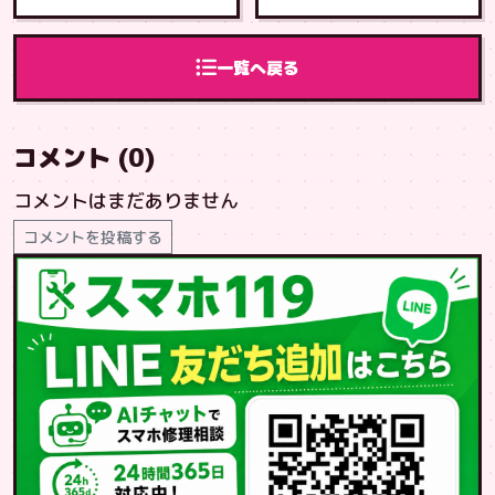
面交換 糸満市
交換 北谷町か
から とよみ店
ら 北谷店へご
へご来店
来店
一覧へ戻る
コメント (0)
コメントはまだありません
コメントを投稿する