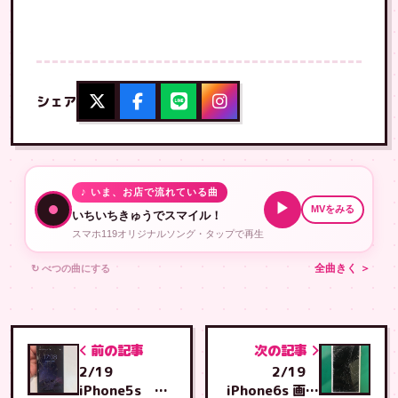
シェア
♪ いま、お店で流れている曲
▶
MVをみる
いちいちきゅうでスマイル！
スマホ119オリジナルソング・タップで再生
↻ べつの曲にする
全曲きく ＞
前の記事
次の記事
2/19
2/19
iPhone5s 画
iPhone6s 画面