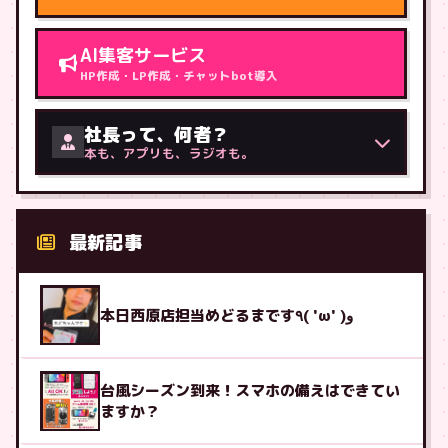
AI集客サービス
HP作成・LP作成・チャットbot導入
社長って、何者？
本も、アプリも、ラジオも。
最新記事
本日西原店担当めどるまです٩( 'ω' )و
台風シーズン到来！スマホの備えはできてい
ますか？