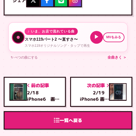
シェア
♪ いま、お店で流れている曲
▶
MVをみる
スマホ119パート2 〜直すさ〜
スマホ119オリジナルソング・タップで再生
↻ べつの曲にする
全曲きく ＞
前の記事
次の記事
2/18
2/19
iPhone6 画面
iPhone6 画面
交換 地元うる
交換 豊見城市
ま市から うる
からとよみ店へ
ま店へご来店
ご来店
一覧へ戻る