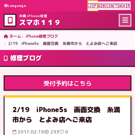
🇯🇵
🇬🇧
🇨🇳
🇹🇼
🇰🇷
Language
沖縄 iPhone修理
スマホ１１９
ホーム
iPhone修理ブログ
2/19 iPhone5s 画面交換 糸満市から とよみ店へご来店
修理ブログ
受付予約はこちら
2/19 iPhone5s 画面交換 糸満
市から とよみ店へご来店
2017.02.19
293
0