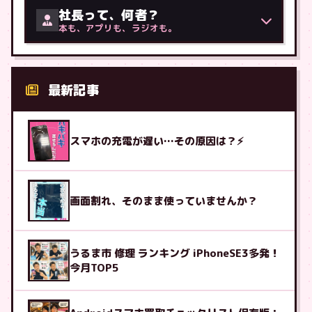
社長って、何者？
本も、アプリも、ラジオも。
最新記事
スマホの充電が遅い…その原因は？⚡
画面割れ、そのまま使っていませんか？
うるま市 修理 ランキング iPhoneSE3多発！
今月TOP5