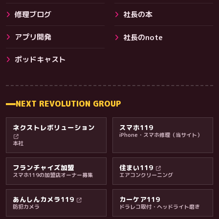
修理ブログ
社長の本
アプリ開発
社長のnote
その他サービス
ポッドキャスト
NEXT REVOLUTION GROUP
ネクストレボリューション
スマホ119
iPhone・スマホ修理（当サイト）
本社
フランチャイズ加盟
住まい119
スマホ119の加盟店オーナー募集
エアコンクリーニング
あんしんカメラ119
カーケア119
防犯カメラ
ドラレコ取付・ヘッドライト磨き
料金・保証・ご案内