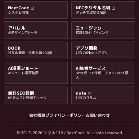
NextCode
NFCデジタル名刺
システム開発
タッチで渡せる名刺
アパレル
ミュージック
AIデザインTシャツ
店舗BGM・CMソング
BOOK
アプリ開発
社長の著書・仕組み論100章
社長のiPhoneアプリ
AI漫画ショート
AI集客サービス
AIショート漫画動画
HP作成・LP作成・チャットbot導
入
無料SEO診断
note
HPを丸ごと無料チェック
社長のコラム
会社概要
プライバシーポリシー
お問い合わせ
会社・ブログ
© 2015–2026 スマホ119 / NextCode. All rights reserved.