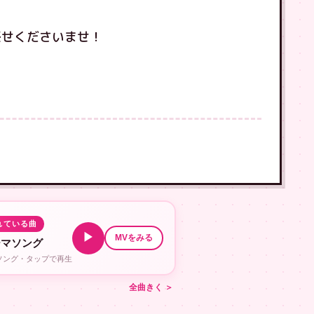
お任せくださいませ！
！
れている曲
▶
MVをみる
ーマソング
ルソング・タップで再生
全曲きく ＞