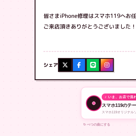
皆さまiPhone修理はスマホ119へ
ご来店頂きありがとうございました
シェア
♪ いま、お店で流
スマホ119のテ
スマホ119オリジナ
↻ べつの曲にする