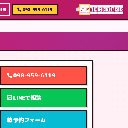
🇯🇵
🇬🇧
🇨🇳
🇹🇼
🇰🇷
加盟
098-959-6119
098-959-6119
LINEで相談
予約フォーム