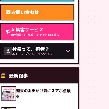
お問い合わせ
AI集客サービス
HP作成・LP作成・チャットbot導入
社長って、何者？
本も、アプリも、ラジオも。
最新記事
週末のお出かけ前にスマホ点検
を！