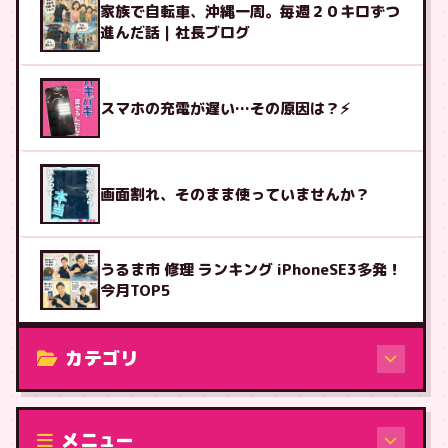
家族で自転車、沖縄一周。毎週２０キロずつ
進んだ話｜社長ブログ
スマホの充電が遅い…その原因は？⚡
画面割れ、そのまま使っていませんか？
うるま市 修理 ランキング iPhoneSE3多発！
今月TOP5
カテゴリ
修理（機種から）
メニュー