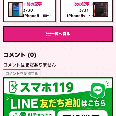
前の記事
次の記事
3/30
3/31
iPhone6 画面
iPhone6s 画
交換 那覇市宇
面交換 大里か
栄原から とよ
ら イオン南城
み店へご来店
店へご来店
一覧へ戻る
コメント (0)
コメントはまだありません
コメントを投稿する