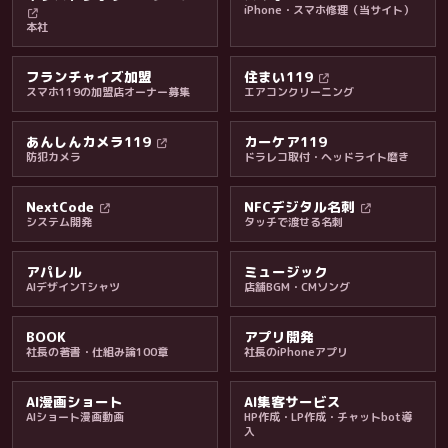
iPhone・スマホ修理（当サイト）
本社
フランチャイズ加盟
住まい119
スマホ119の加盟店オーナー募集
エアコンクリーニング
あんしんカメラ119
カーケア119
防犯カメラ
ドラレコ取付・ヘッドライト磨き
料金・保証・ご案内
NextCode
NFCデジタル名刺
システム開発
タッチで渡せる名刺
アパレル
ミュージック
AIデザインTシャツ
店舗BGM・CMソング
BOOK
アプリ開発
社長の著書・仕組み論100章
社長のiPhoneアプリ
AI漫画ショート
AI集客サービス
AIショート漫画動画
HP作成・LP作成・チャットbot導
入