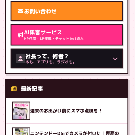
お問い合わせ
AI集客サービス
HP作成・LP作成・チャットbot導入
社長って、何者？
本も、アプリも、ラジオも。
最新記事
週末のお出かけ前にスマホ点検を！
ニンテンドーDSiでカメラが付いた｜専務の