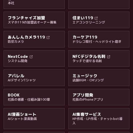
本社
フランチャイズ加盟
住まい119
スマホ119の加盟店オーナー募集
エアコンクリーニング
あんしんカメラ119
カーケア119
防犯カメラ
ドラレコ取付・ヘッドライト磨き
料金・保証・ご案内
NextCode
NFCデジタル名刺
システム開発
タッチで渡せる名刺
アパレル
ミュージック
AIデザインTシャツ
店舗BGM・CMソング
BOOK
アプリ開発
社長の著書・仕組み論100章
社長のiPhoneアプリ
AI漫画ショート
AI集客サービス
AIショート漫画動画
HP作成・LP作成・チャットbot導
入