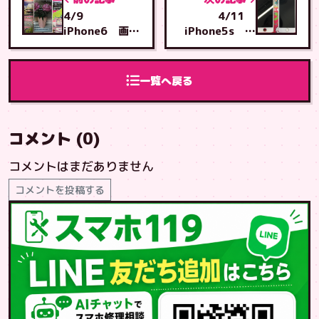
4/9
4/11
iPhone6 画面
iPhone5s 画
交換 沖縄市か
面交換 北谷店
ら泡瀬店へご来
へご来店
店
一覧へ戻る
コメント (0)
コメントはまだありません
コメントを投稿する