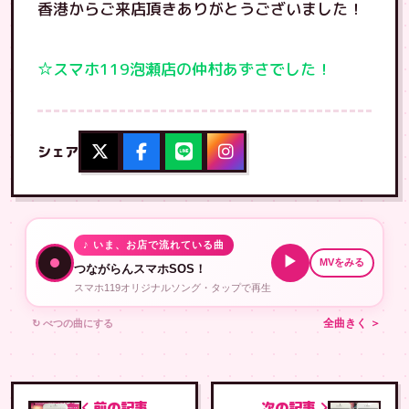
香港からご来店頂きありがとうございました！
☆スマホ119泡瀬店の仲村あずさでした！
シェア
♪ いま、お店で流れている曲
▶
MVをみる
つながらんスマホSOS！
スマホ119オリジナルソング・タップで再生
↻ べつの曲にする
全曲きく ＞
前の記事
次の記事