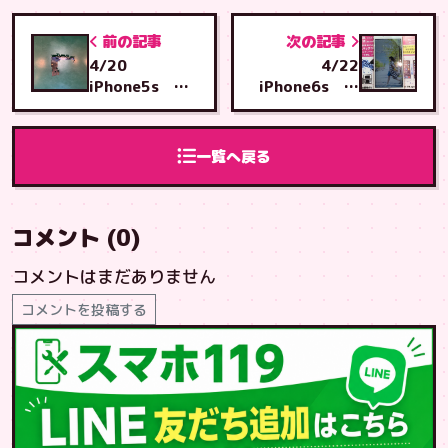
前の記事
次の記事
4/20
4/22
iPhone5s 画
iPhone6s 画
面交換 千葉県
面交換 あいら
から あいら店へ
店へご来店
ご来店
一覧へ戻る
コメント (0)
コメントはまだありません
コメントを投稿する