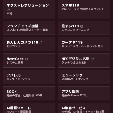
ネクストレボリューション
スマホ119
iPhone・スマホ修理（当サイト）
本社
フランチャイズ加盟
住まい119
スマホ119の加盟店オーナー募集
エアコンクリーニング
あんしんカメラ119
カーケア119
防犯カメラ
ドラレコ取付・ヘッドライト磨き
料金・保証・ご案内
NextCode
NFCデジタル名刺
システム開発
タッチで渡せる名刺
アパレル
ミュージック
AIデザインTシャツ
店舗BGM・CMソング
BOOK
アプリ開発
社長の著書・仕組み論100章
社長のiPhoneアプリ
AI漫画ショート
AI集客サービス
AIショート漫画動画
HP作成・LP作成・チャットbot導