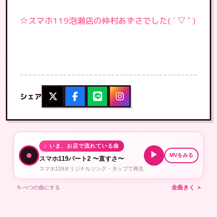
☆スマホ119泡瀬店の仲村あずさでした( ´ ▽ ` )
シェア
♪ いま、お店で流れている曲
▶
MVをみる
スマホ119パート2 〜直すさ〜
スマホ119オリジナルソング・タップで再生
↻ べつの曲にする
全曲きく ＞