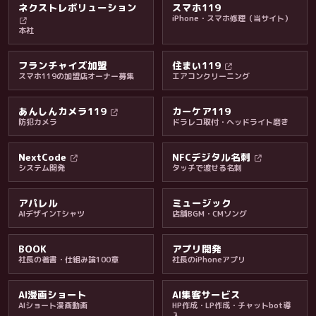
ネクストレボリューション
スマホ119
iPhone・スマホ修理（当サイト）
本社
フランチャイズ加盟
住まい119
スマホ119の加盟店オーナー募集
エアコンクリーニング
あんしんカメラ119
カーケア119
防犯カメラ
ドラレコ取付・ヘッドライト磨き
料金・保証・ご案内
NextCode
NFCデジタル名刺
システム開発
タッチで渡せる名刺
アパレル
ミュージック
AIデザインTシャツ
店舗BGM・CMソング
BOOK
アプリ開発
社長の著書・仕組み論100章
社長のiPhoneアプリ
AI漫画ショート
AI集客サービス
AIショート漫画動画
HP作成・LP作成・チャットbot導