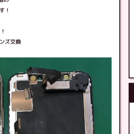
です！
た！
レンズ交換