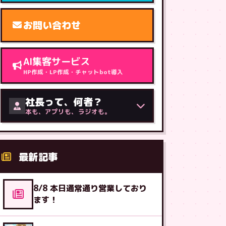
お問い合わせ
AI集客サービス
HP作成・LP作成・チャットbot導入
社長って、何者？
本も、アプリも、ラジオも。
最新記事
8/8 本日通常通り営業しており
ます！