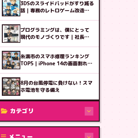
3DSのスライドパッドがすり減る
話｜専務のレトロゲーム改造図
鑑⑩
プログラミングは、僕にとって
現代のモノづくりです｜社長ブ
ログ
糸満市のスマホ修理ランキング
TOP5｜iPhone 14の画面割れ多
め
8月の台風停電に負けない！スマ
ホ電池を守る備え
カテゴリ
修理（機種から）
メニュー