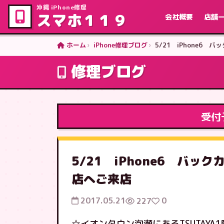
沖縄 iPhone修理
スマホ１１９
会社概要
店舗
ホーム
iPhone修理ブログ
5/21 iPhone6
修理ブログ
受付
5/21 iPhone6 バ
店へご来店
2017.05.21
0
227
☆イオンタウン泡瀬にあるTSUTAYA1