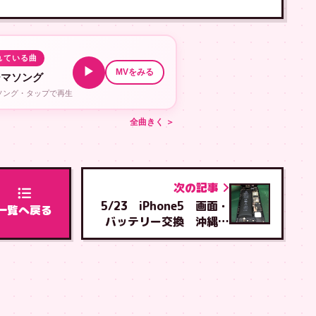
れている曲
▶
MVをみる
ーマソング
ルソング・タップで再生
全曲きく ＞
次の記事
5/23 iPhone5 画面・
一覧へ戻る
バッテリー交換 沖縄市
から泡瀬店へご来店