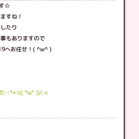
す☆
れますね！
入したり
る事もありますので
お任せ！( ^ω^ )
！
(( °ω° ))/.:+