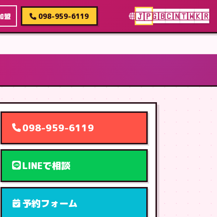
🇯🇵
🇬🇧
🇨🇳
🇹🇼
🇰🇷
加盟
098-959-6119
098-959-6119
LINEで相談
予約フォーム