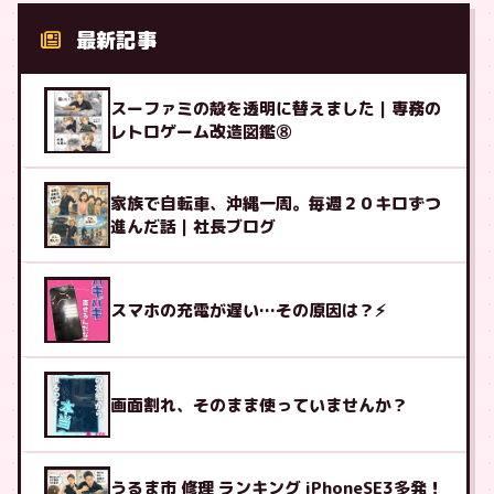
最新記事
スーファミの殻を透明に替えました｜専務の
レトロゲーム改造図鑑⑧
家族で自転車、沖縄一周。毎週２０キロずつ
進んだ話｜社長ブログ
スマホの充電が遅い…その原因は？⚡
画面割れ、そのまま使っていませんか？
うるま市 修理 ランキング iPhoneSE3多発！