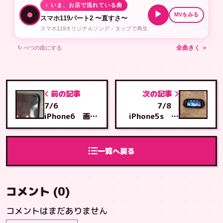
♪ いま、お店で流れている曲
▶
MVをみる
スマホ119パート2 〜直すさ〜
スマホ119オリジナルソング・タップで再生
↻ べつの曲にする
全曲きく ＞
前の記事
次の記事
7/6
7/8
iPhone6 画面
iPhone5s 画
交換 豊見城市
面・バッテリー
からとよみ店へ
交換 那覇市上
ご来店
間から とよみ店
一覧へ戻る
へ
コメント (0)
コメントはまだありません