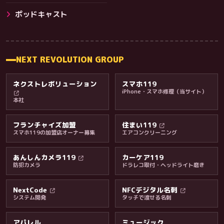
その他サービス
ポッドキャスト
NEXT REVOLUTION GROUP
ネクストレボリューション
スマホ119
iPhone・スマホ修理（当サイト）
本社
フランチャイズ加盟
住まい119
スマホ119の加盟店オーナー募集
エアコンクリーニング
あんしんカメラ119
カーケア119
防犯カメラ
ドラレコ取付・ヘッドライト磨き
料金・保証・ご案内
NextCode
NFCデジタル名刺
システム開発
タッチで渡せる名刺
アパレル
ミュージック