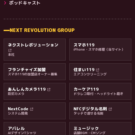
その他サービス
ポッドキャスト
NEXT REVOLUTION GROUP
ネクストレボリューション
スマホ119
iPhone・スマホ修理（当サイト）
本社
フランチャイズ加盟
住まい119
スマホ119の加盟店オーナー募集
エアコンクリーニング
あんしんカメラ119
カーケア119
防犯カメラ
ドラレコ取付・ヘッドライト磨き
料金・保証・ご案内
NextCode
NFCデジタル名刺
システム開発
タッチで渡せる名刺
アパレル
ミュージック
AIデザインTシャツ
店舗BGM・CMソング