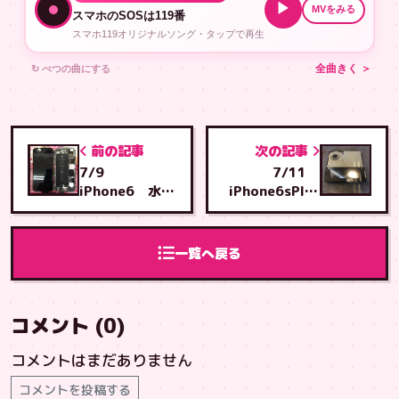
▶
MVをみる
スマホのSOSは119番
スマホ119オリジナルソング・タップで再生
↻ べつの曲にする
全曲きく ＞
前の記事
次の記事
7/9
7/11
iPhone6 水没
iPhone6sPlus
復旧成功 沖縄
画面交換 宜
市から泡瀬店へ
野湾市から と
ご来店
よみ店へご来店
一覧へ戻る
コメント (0)
コメントはまだありません
コメントを投稿する