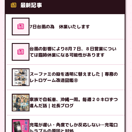
最新記事
7日台風の為 休業いたします
台風の影響により8月７日、８日営業につい
ては臨時休業になる可能性があります
スーファミの殻を透明に替えました｜専務の
レトロゲーム改造図鑑⑧
家族で自転車、沖縄一周。毎週２０キロずつ
進んだ話｜社長ブログ
充電が遅い・角度でしか反応しない…充電口
トラブルの原因と対処