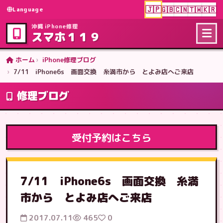
🇯🇵
🇬🇧
🇨🇳
🇹🇼
🇰🇷
Language
沖縄 iPhone修理
スマホ１１９
ホーム
iPhone修理ブログ
7/11 iPhone6s 画面交換 糸満市から とよみ店へご来店
修理ブログ
受付予約はこちら
7/11 iPhone6s 画面交換 糸満
市から とよみ店へご来店
2017.07.11
465
0