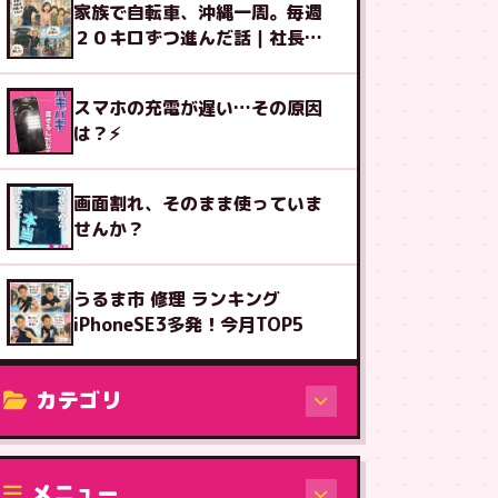
家族で自転車、沖縄一周。毎週
２０キロずつ進んだ話｜社長ブ
ログ
スマホの充電が遅い…その原因
は？⚡
画面割れ、そのまま使っていま
せんか？
うるま市 修理 ランキング
iPhoneSE3多発！今月TOP5
カテゴリ
修理（機種から）
メニュー