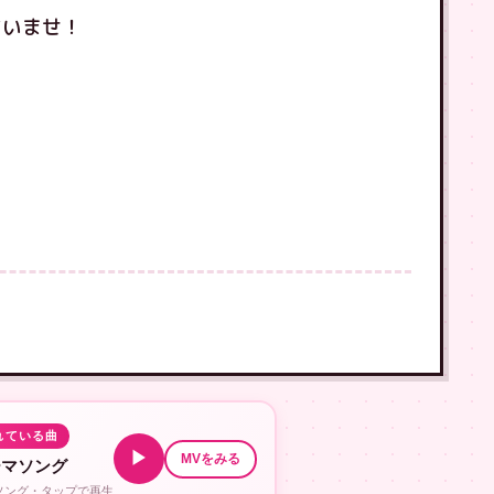
さいませ！
！
れている曲
▶
MVをみる
ーマソング
ルソング・タップで再生