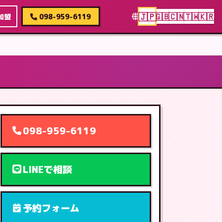
🇯🇵
🇬🇧
🇨🇳
🇹🇼
🇰🇷
加盟
098-959-6119
098-959-6119
LINEで相談
予約フォーム