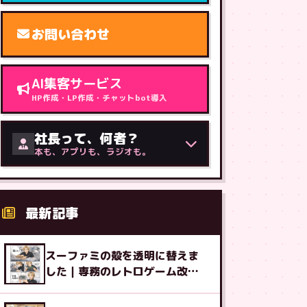
お問い合わせ
AI集客サービス
HP作成・LP作成・チャットbot導入
社長って、何者？
本も、アプリも、ラジオも。
最新記事
スーファミの殻を透明に替えま
した｜専務のレトロゲーム改造
図鑑⑧